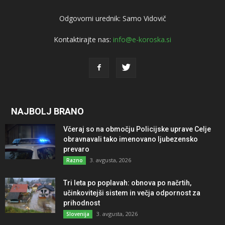
Odgovorni urednik: Samo Vidovič
Kontaktirajte nas:
info@e-koroska.si
NAJBOLJ BRANO
Včeraj so na območju Policijske uprave Celje
obravnavali tako imenovano ljubezensko
prevaro
3. avgusta, 2026
Razno
Tri leta po poplavah: obnova po načrtih,
učinkovitejši sistem in večja odpornost za
prihodnost
3. avgusta, 2026
Slovenija