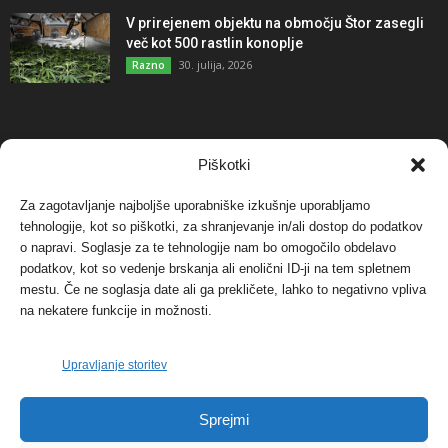
V prirejenem objektu na območju Štor zasegli
več kot 500 rastlin konoplje
30. julija, 2026
Razno
NAJBOLJ KOMENTIRANO
Piškotki
Za zagotavljanje najboljše uporabniške izkušnje uporabljamo
Protest proti vetrnim elektrarnam na Ojstrici, v
tehnologije, kot so piškotki, za shranjevanje in/ali dostop do podatkov
svetu pa vedno bolj...
o napravi. Soglasje za te tehnologije nam bo omogočilo obdelavo
12. maja, 2017
Dogodki
podatkov, kot so vedenje brskanja ali enolični ID-ji na tem spletnem
mestu. Če ne soglasja date ali ga prekličete, lahko to negativno vpliva
Tožilstvo v Celovcu v korist elektrarnam
na nekatere funkcije in možnosti.
Verbund
29. januarja, 2018
Dogodki
Upravljanje storitev
FOTO: Razstava cvetličarskega mojstra Andreja
Sprejmi
Rusa
27. novembra, 2017
Dogodki