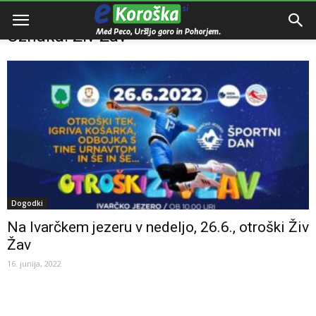
Domov
Oznake
Živ Žav
Oznaka: Živ Žav
Dogodki
Na Ivarčkem jezeru v nedeljo, 26.6., otroški Živ
Žav
16. junija, 2022