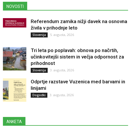
NOVOSTI
Referendum zamika nižji davek na osnovna
živila v prihodnje leto
5. avgusta, 2026
Slovenija
Tri leta po poplavah: obnova po načrtih,
učinkovitejši sistem in večja odpornost za
prihodnost
3. avgusta, 2026
Slovenija
Odprtje razstave Vuzenica med barvami in
linijami
3. avgusta, 2026
Dogodki
ANKETA