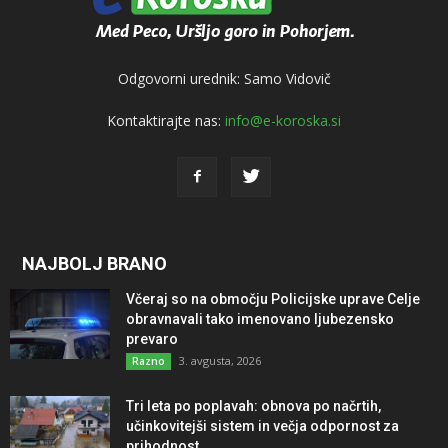
Odgovorni urednik: Samo Vidovič
Kontaktirajte nas:
info@e-koroska.si
NAJBOLJ BRANO
Včeraj so na območju Policijske uprave Celje
obravnavali tako imenovano ljubezensko
prevaro
3. avgusta, 2026
Razno
Tri leta po poplavah: obnova po načrtih,
učinkovitejši sistem in večja odpornost za
prihodnost