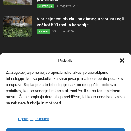
3. avgusta, 2026
Slovenija
V prirejenem objektu na območju Štor zasegli
več kot 500 rastlin konoplje
30. julija, 2026
Razno
NAJBOLJ KOMENTIRANO
Piškotki
Za zagotavljanje najboljše uporabniške izkušnje uporabljamo
Protest proti vetrnim elektrarnam na Ojstrici, v
tehnologije, kot so piškotki, za shranjevanje in/ali dostop do podatkov
svetu pa vedno bolj...
o napravi. Soglasje za te tehnologije nam bo omogočilo obdelavo
12. maja, 2017
Dogodki
podatkov, kot so vedenje brskanja ali enolični ID-ji na tem spletnem
mestu. Če ne soglasja date ali ga prekličete, lahko to negativno vpliva
Tožilstvo v Celovcu v korist elektrarnam
na nekatere funkcije in možnosti.
Verbund
29. januarja, 2018
Dogodki
Upravljanje storitev
FOTO: Razstava cvetličarskega mojstra Andreja