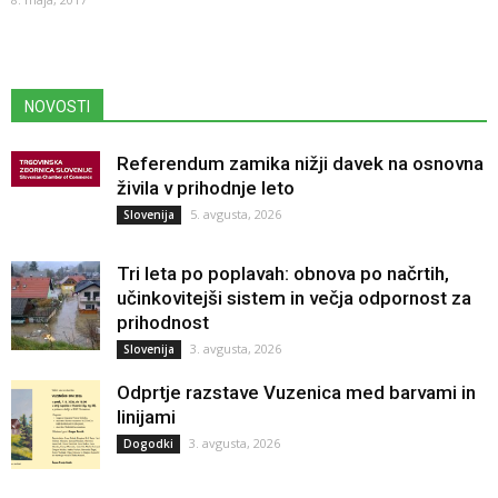
NOVOSTI
Referendum zamika nižji davek na osnovna
živila v prihodnje leto
5. avgusta, 2026
Slovenija
Tri leta po poplavah: obnova po načrtih,
učinkovitejši sistem in večja odpornost za
prihodnost
3. avgusta, 2026
Slovenija
Odprtje razstave Vuzenica med barvami in
linijami
3. avgusta, 2026
Dogodki