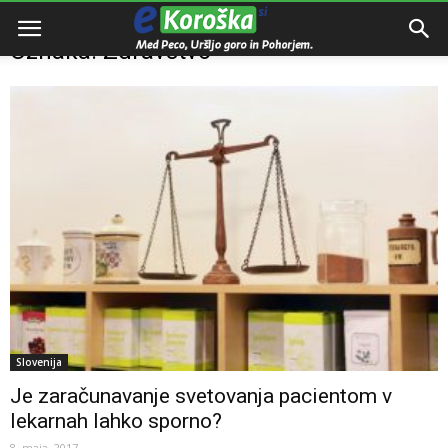
Domov
Oznake
Zdravstvo
Oznaka: Zdravstvo
Slovenija
Je zaračunavanje svetovanja pacientom v
lekarnah lahko sporno?
8. maja, 2017