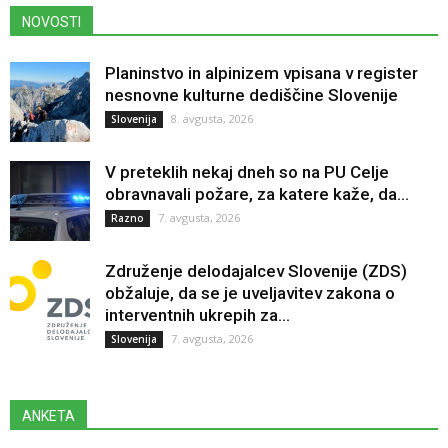
NOVOSTI
Planinstvo in alpinizem vpisana v register
nesnovne kulturne dediščine Slovenije
8. avgusta, 2026
Slovenija
V preteklih nekaj dneh so na PU Celje
obravnavali požare, za katere kaže, da...
7. avgusta, 2026
Razno
Združenje delodajalcev Slovenije (ZDS)
obžaluje, da se je uveljavitev zakona o
interventnih ukrepih za...
7. avgusta, 2026
Slovenija
ANKETA