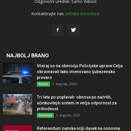
Odgovorni urednik: Samo Vidovič
Kontaktirajte nas:
info@e-koroska.si
NAJBOLJ BRANO
Včeraj so na območju Policijske uprave Celje
obravnavali tako imenovano ljubezensko
prevaro
3. avgusta, 2026
Razno
Tri leta po poplavah: obnova po načrtih,
učinkovitejši sistem in večja odpornost za
prihodnost
3. avgusta, 2026
Slovenija
Referendum zamika nižji davek na osnovna