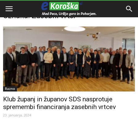
Domov
Oznake
Zasebni vrtci
Oznaka: Zasebni vrtci
Razno
Klub županj in županov SDS nasprotuje
spremembi financiranja zasebnih vrtcev
23. januarja, 2024