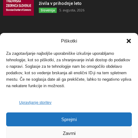
živila v prihodnje leto
5. avgusta, 2026
Slovenija
NAJBOLJ KOMENTIRANO
Piškotki
Za zagotavljanje najboljše uporabniške izkušnje uporabljamo
Protest proti vetrnim elektrarnam na Ojstrici, v
tehnologije, kot so piškotki, za shranjevanje in/ali dostop do podatkov
svetu pa vedno bolj...
o napravi. Soglasje za te tehnologije nam bo omogočilo obdelavo
12. maja, 2017
Dogodki
podatkov, kot so vedenje brskanja ali enolični ID-ji na tem spletnem
mestu. Če ne soglasja date ali ga prekličete, lahko to negativno vpliva
Tožilstvo v Celovcu v korist elektrarnam
na nekatere funkcije in možnosti.
Verbund
29. januarja, 2018
Dogodki
Upravljanje storitev
FOTO: Razstava cvetličarskega mojstra Andreja
Sprejmi
Rusa
27. novembra, 2017
Dogodki
Zavrni