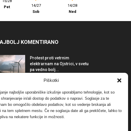
15/28
14/27
14/28
Pet
Sob
Ned
AJBOLJ KOMENTIRANO
Protest proti vetrnim
elektrarnam na Ojstrici, v svetu
pa vedno bolj...
12. maja, 2017
Dogodki
Piškotki
Tožilstvo v Celovcu v korist
janje najboljše uporabniške izkušnje uporabljamo tehnologije, kot so
elektrarnam Verbund
a shranjevanje in/ali dostop do podatkov o napravi. Soglasje za te
29. januarja, 2018
Dogodki
 nam bo omogočilo obdelavo podatkov, kot so vedenje brskanja ali
-ji na tem spletnem mestu. Če ne soglasja date ali ga prekličete, lahko to
pliva na nekatere funkcije in možnosti.
FOTO: Razstava cvetličarskega
mojstra Andreja Rusa
27. novembra, 2017
Dogodki