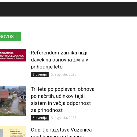
NOVOSTI
Referendum zamika nižji
davek na osnovna živila v
prihodnje leto
5. avgusta, 2026
Slovenija
Tri leta po poplavah: obnova
po načrtih, učinkovitejši
sistem in večja odpornost
za prihodnost
3. avgusta, 2026
Slovenija
Odprtje razstave Vuzenica
med barvami in linijami