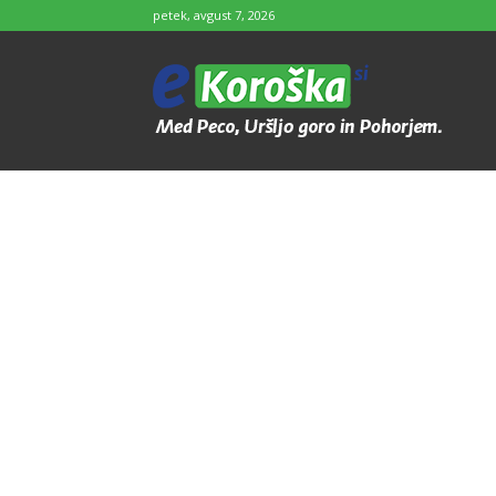
petek, avgust 7, 2026
e-
Koroška