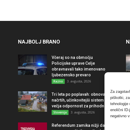
NAJBOLJ BRANO
N
Včeraj so na območju
Policijske uprave Celje
obravnavali tako imenovano
ljubezensko prevaro
3. avgusta, 2026
Razno
Za zagotavl
Tri leta po poplavah: obnova po
piškotki, z
načrtih, učinkovitejši sistem in
tehnologije
večja odpornost za prihodnost
enolični ID
3. avgusta, 2026
Slovenija
negativno v
Referendum zamika nižji davek