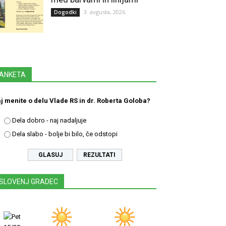
3. avgusta, 2026
Dogodki
ANKETA
j menite o delu Vlade RS in dr. Roberta Goloba?
Dela dobro - naj nadaljuje
Dela slabo - bolje bi bilo, če odstopi
REZULTATI
SLOVENJ GRADEC