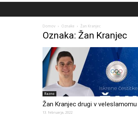
Domov
Oznake
Žan Kranjec
Oznaka: Žan Kranjec
Razno
Žan Kranjec drugi v veleslamomu
13. februarja, 2022