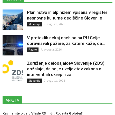
Planinstvo in alpinizem vpisana v register
nesnovne kulturne dediščine Slovenije
8. avgusta, 2026
Slovenija
V preteklih nekaj dneh so na PU Celje
obravnavali požare, za katere kaže, da...
7. avgusta, 2026
Razno
Združenje delodajalcev Slovenije (ZDS)
obžaluje, da se je uveljavitev zakona o
interventnih ukrepih za...
7. avgusta, 2026
Slovenija
ANKETA
Kaj menite o delu Vlade RS in dr. Roberta Goloba?