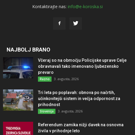
Kontaktirajte nas:
info@e-koroska.si
NAJBOLJ BRANO
Včeraj so na območju Policijske uprave Celje
obravnavali tako imenovano ljubezensko
prevaro
3. avgusta, 2026
Razno
Tri leta po poplavah: obnova po načrtih,
učinkovitejši sistem in večja odpornost za
prihodnost
3. avgusta, 2026
Slovenija
Referendum zamika nižji davek na osnovna
živila v prihodnje leto