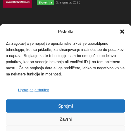
5. avgusta, 2026
Slovenija
NAJBOLJ KOMENTIRANO
Piškotki
Za zagotavljanje najboljše uporabniške izkušnje uporabljamo
Protest proti vetrnim elektrarnam na Ojstrici, v
tehnologije, kot so piškotki, za shranjevanje in/ali dostop do podatkov
svetu pa vedno bolj...
o napravi. Soglasje za te tehnologije nam bo omogočilo obdelavo
12. maja, 2017
Dogodki
podatkov, kot so vedenje brskanja ali enolični ID-ji na tem spletnem
mestu. Če ne soglasja date ali ga prekličete, lahko to negativno vpliva
Tožilstvo v Celovcu v korist elektrarnam
na nekatere funkcije in možnosti.
Verbund
29. januarja, 2018
Dogodki
Upravljanje storitev
FOTO: Razstava cvetličarskega mojstra Andreja
Sprejmi
Rusa
27. novembra, 2017
Dogodki
Zavrni