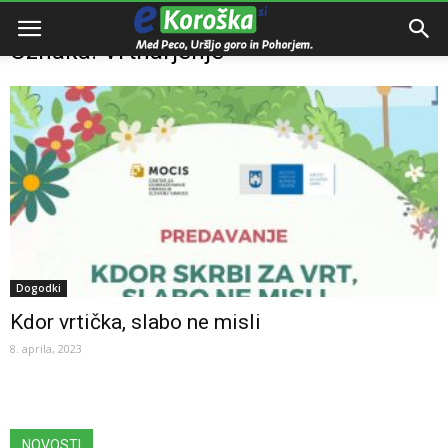
Domov
Oznake
Vrtnarjenje
Oznaka: Vrtnarjenje
Dogodki
Kdor vrtička, slabo ne misli
8. aprila, 2023
NOVOSTI