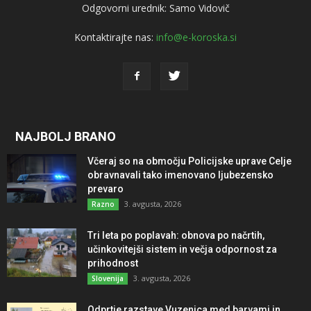
Odgovorni urednik: Samo Vidovič
Kontaktirajte nas:
info@e-koroska.si
NAJBOLJ BRANO
Včeraj so na območju Policijske uprave Celje
obravnavali tako imenovano ljubezensko
prevaro
3. avgusta, 2026
Razno
Tri leta po poplavah: obnova po načrtih,
učinkovitejši sistem in večja odpornost za
prihodnost
3. avgusta, 2026
Slovenija
Odprtje razstave Vuzenica med barvami in