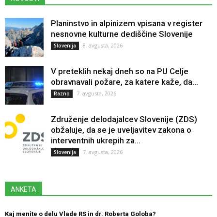
Planinstvo in alpinizem vpisana v register
nesnovne kulturne dediščine Slovenije
8. avgusta, 2026
Slovenija
V preteklih nekaj dneh so na PU Celje
obravnavali požare, za katere kaže, da...
7. avgusta, 2026
Razno
Združenje delodajalcev Slovenije (ZDS)
obžaluje, da se je uveljavitev zakona o
interventnih ukrepih za...
7. avgusta, 2026
Slovenija
ANKETA
Kaj menite o delu Vlade RS in dr. Roberta Goloba?