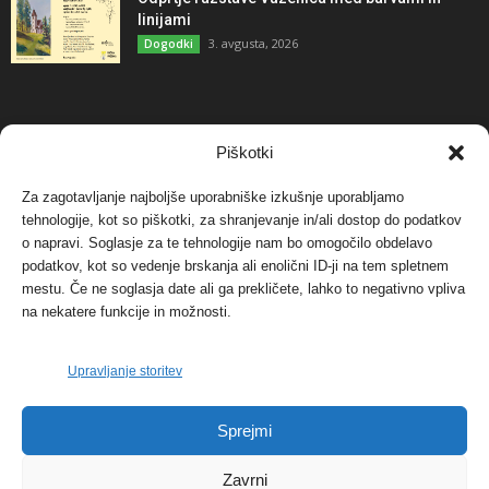
linijami
3. avgusta, 2026
Dogodki
NAJBOLJ KOMENTIRANO
Piškotki
Za zagotavljanje najboljše uporabniške izkušnje uporabljamo
Protest proti vetrnim elektrarnam na Ojstrici, v
tehnologije, kot so piškotki, za shranjevanje in/ali dostop do podatkov
svetu pa vedno bolj...
o napravi. Soglasje za te tehnologije nam bo omogočilo obdelavo
12. maja, 2017
Dogodki
podatkov, kot so vedenje brskanja ali enolični ID-ji na tem spletnem
mestu. Če ne soglasja date ali ga prekličete, lahko to negativno vpliva
Tožilstvo v Celovcu v korist elektrarnam
na nekatere funkcije in možnosti.
Verbund
29. januarja, 2018
Dogodki
Upravljanje storitev
FOTO: Razstava cvetličarskega mojstra Andreja
Sprejmi
Rusa
27. novembra, 2017
Dogodki
Zavrni