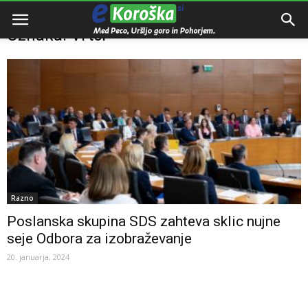
Domov
Oznake
Vrtci
Oznaka: Vrtci
Razno
Poslanska skupina SDS zahteva sklic nujne
seje Odbora za izobraževanje
20. januarja, 2024