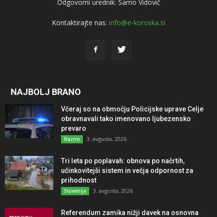
Odgovorni urednik: Samo Vidovič
Kontaktirajte nas:
info@e-koroska.si
NAJBOLJ BRANO
Včeraj so na območju Policijske uprave Celje
obravnavali tako imenovano ljubezensko
prevaro
3. avgusta, 2026
Razno
Tri leta po poplavah: obnova po načrtih,
učinkovitejši sistem in večja odpornost za
prihodnost
3. avgusta, 2026
Slovenija
Referendum zamika nižji davek na osnovna