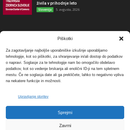
živila v prihodnje leto
5. avgusta, 2026
Slovenija
NAJBOLJ KOMENTIRANO
Piškotki
Za zagotavljanje najboljše uporabniške izkušnje uporabljamo
Protest proti vetrnim elektrarnam na Ojstrici, v
tehnologije, kot so piškotki, za shranjevanje in/ali dostop do podatkov
svetu pa vedno bolj...
o napravi. Soglasje za te tehnologije nam bo omogočilo obdelavo
12. maja, 2017
Dogodki
podatkov, kot so vedenje brskanja ali enolični ID-ji na tem spletnem
mestu. Če ne soglasja date ali ga prekličete, lahko to negativno vpliva
Tožilstvo v Celovcu v korist elektrarnam
na nekatere funkcije in možnosti.
Verbund
29. januarja, 2018
Dogodki
Upravljanje storitev
FOTO: Razstava cvetličarskega mojstra Andreja
Sprejmi
Rusa
27. novembra, 2017
Dogodki
Zavrni