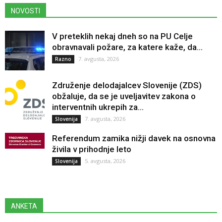
NOVOSTI
V preteklih nekaj dneh so na PU Celje
obravnavali požare, za katere kaže, da...
7. avgusta, 2026
Razno
Združenje delodajalcev Slovenije (ZDS)
obžaluje, da se je uveljavitev zakona o
interventnih ukrepih za...
7. avgusta, 2026
Slovenija
Referendum zamika nižji davek na osnovna
živila v prihodnje leto
5. avgusta, 2026
Slovenija
ANKETA