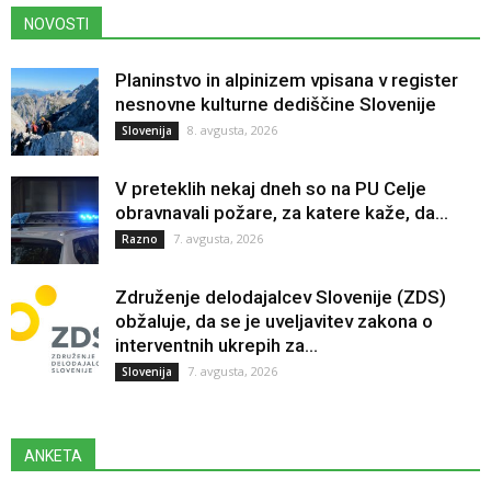
NOVOSTI
Planinstvo in alpinizem vpisana v register
nesnovne kulturne dediščine Slovenije
8. avgusta, 2026
Slovenija
V preteklih nekaj dneh so na PU Celje
obravnavali požare, za katere kaže, da...
7. avgusta, 2026
Razno
Združenje delodajalcev Slovenije (ZDS)
obžaluje, da se je uveljavitev zakona o
interventnih ukrepih za...
7. avgusta, 2026
Slovenija
ANKETA