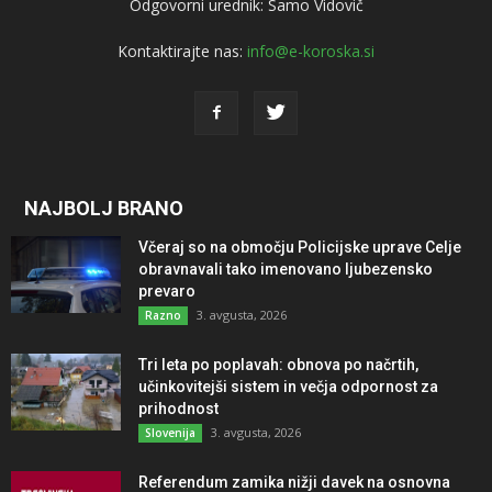
Odgovorni urednik: Samo Vidovič
Kontaktirajte nas:
info@e-koroska.si
NAJBOLJ BRANO
Včeraj so na območju Policijske uprave Celje
obravnavali tako imenovano ljubezensko
prevaro
3. avgusta, 2026
Razno
Tri leta po poplavah: obnova po načrtih,
učinkovitejši sistem in večja odpornost za
prihodnost
3. avgusta, 2026
Slovenija
Referendum zamika nižji davek na osnovna