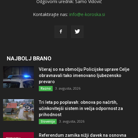
Odgovorni urednik: Samo Vidovič
Kontaktirajte nas:
info@e-koroska.si
NAJBOLJ BRANO
Včeraj so na območju Policijske uprave Celje
obravnavali tako imenovano ljubezensko
prevaro
3. avgusta, 2026
Razno
Tri leta po poplavah: obnova po načrtih,
učinkovitejši sistem in večja odpornost za
prihodnost
3. avgusta, 2026
Slovenija
Referendum zamika nižji davek na osnovna