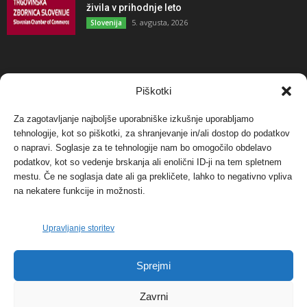
živila v prihodnje leto
5. avgusta, 2026
Slovenija
NAJBOLJ KOMENTIRANO
Piškotki
Za zagotavljanje najboljše uporabniške izkušnje uporabljamo
Protest proti vetrnim elektrarnam na Ojstrici, v
tehnologije, kot so piškotki, za shranjevanje in/ali dostop do podatkov
svetu pa vedno bolj...
o napravi. Soglasje za te tehnologije nam bo omogočilo obdelavo
12. maja, 2017
Dogodki
podatkov, kot so vedenje brskanja ali enolični ID-ji na tem spletnem
mestu. Če ne soglasja date ali ga prekličete, lahko to negativno vpliva
Tožilstvo v Celovcu v korist elektrarnam
na nekatere funkcije in možnosti.
Verbund
29. januarja, 2018
Dogodki
Upravljanje storitev
FOTO: Razstava cvetličarskega mojstra Andreja
Sprejmi
Rusa
27. novembra, 2017
Dogodki
Zavrni