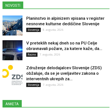
NOVOSTI
Planinstvo in alpinizem vpisana v register
nesnovne kulturne dediščine Slovenije
8. avgusta, 2026
Slovenija
V preteklih nekaj dneh so na PU Celje
obravnavali požare, za katere kaže, da...
7. avgusta, 2026
Razno
Združenje delodajalcev Slovenije (ZDS)
obžaluje, da se je uveljavitev zakona o
interventnih ukrepih za...
7. avgusta, 2026
Slovenija
ANKETA