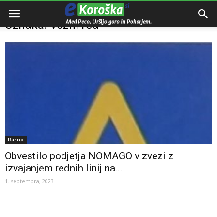
Domov
Oznake
Vozni red
Oznaka: Vozni red
Razno
Obvestilo podjetja NOMAGO v zvezi z
izvajanjem rednih linij na...
1. septembra, 2023