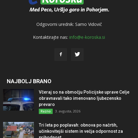
Odgovorni urednik: Samo Vidovič
Kontaktirajte nas:
info@e-koroska.si
NAJBOLJ BRANO
Včeraj so na območju Policijske uprave Celje
obravnavali tako imenovano ljubezensko
prevaro
3. avgusta, 2026
Razno
Tri leta po poplavah: obnova po načrtih,
učinkovitejši sistem in večja odpornost za
prihodnost