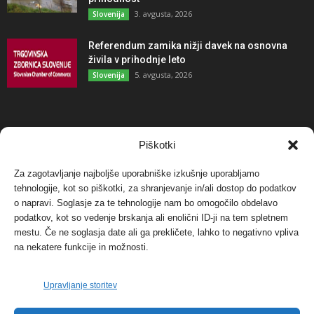
3. avgusta, 2026
Slovenija
Referendum zamika nižji davek na osnovna
živila v prihodnje leto
5. avgusta, 2026
Slovenija
NAJBOLJ KOMENTIRANO
Piškotki
Za zagotavljanje najboljše uporabniške izkušnje uporabljamo
Protest proti vetrnim elektrarnam na Ojstrici, v
tehnologije, kot so piškotki, za shranjevanje in/ali dostop do podatkov
svetu pa vedno bolj...
o napravi. Soglasje za te tehnologije nam bo omogočilo obdelavo
12. maja, 2017
Dogodki
podatkov, kot so vedenje brskanja ali enolični ID-ji na tem spletnem
mestu. Če ne soglasja date ali ga prekličete, lahko to negativno vpliva
Tožilstvo v Celovcu v korist elektrarnam
na nekatere funkcije in možnosti.
Verbund
29. januarja, 2018
Dogodki
Upravljanje storitev
FOTO: Razstava cvetličarskega mojstra Andreja