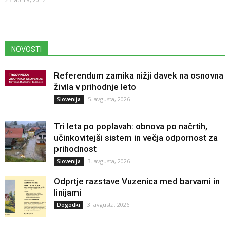
NOVOSTI
Referendum zamika nižji davek na osnovna
živila v prihodnje leto
5. avgusta, 2026
Slovenija
Tri leta po poplavah: obnova po načrtih,
učinkovitejši sistem in večja odpornost za
prihodnost
3. avgusta, 2026
Slovenija
Odprtje razstave Vuzenica med barvami in
linijami
3. avgusta, 2026
Dogodki