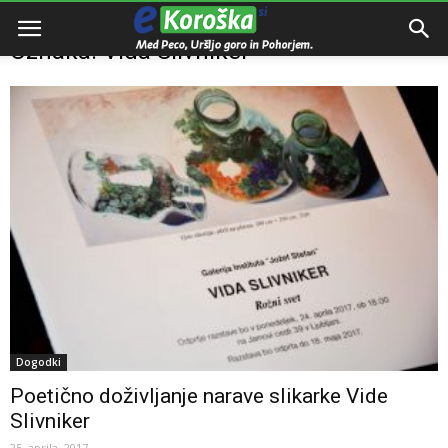
Domov
Oznake
Vida Slivniker
Oznaka: Vida Slivniker
Dogodki
Poetično doživljanje narave slikarke Vide
Slivniker
25. aprila, 2017