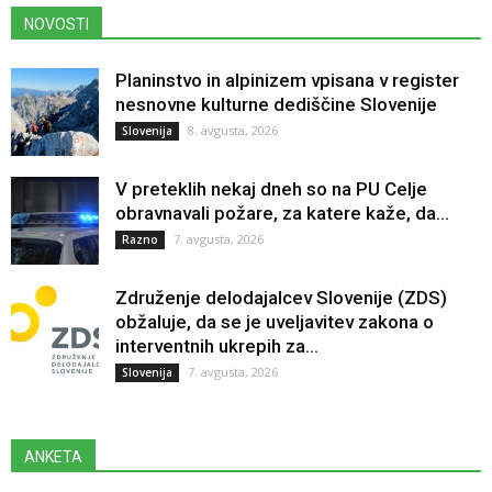
NOVOSTI
Planinstvo in alpinizem vpisana v register
nesnovne kulturne dediščine Slovenije
8. avgusta, 2026
Slovenija
V preteklih nekaj dneh so na PU Celje
obravnavali požare, za katere kaže, da...
7. avgusta, 2026
Razno
Združenje delodajalcev Slovenije (ZDS)
obžaluje, da se je uveljavitev zakona o
interventnih ukrepih za...
7. avgusta, 2026
Slovenija
ANKETA