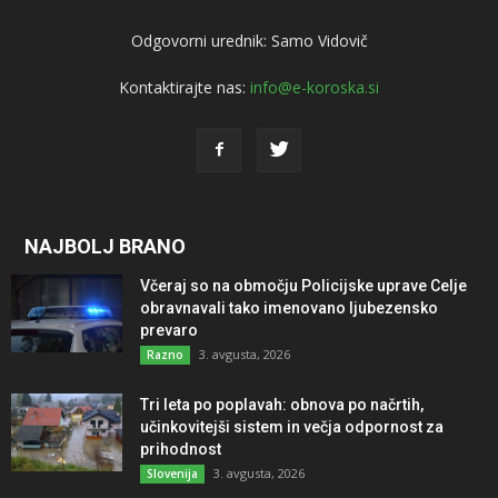
Odgovorni urednik: Samo Vidovič
Kontaktirajte nas:
info@e-koroska.si
NAJBOLJ BRANO
Včeraj so na območju Policijske uprave Celje
obravnavali tako imenovano ljubezensko
prevaro
3. avgusta, 2026
Razno
Tri leta po poplavah: obnova po načrtih,
učinkovitejši sistem in večja odpornost za
prihodnost
3. avgusta, 2026
Slovenija