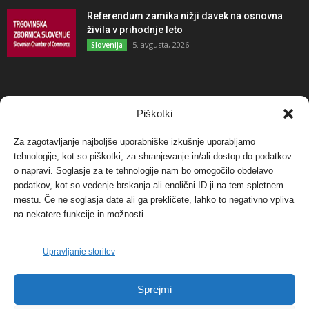
Referendum zamika nižji davek na osnovna
živila v prihodnje leto
5. avgusta, 2026
Slovenija
NAJBOLJ KOMENTIRANO
Piškotki
Za zagotavljanje najboljše uporabniške izkušnje uporabljamo
Protest proti vetrnim elektrarnam na Ojstrici, v
tehnologije, kot so piškotki, za shranjevanje in/ali dostop do podatkov
svetu pa vedno bolj...
o napravi. Soglasje za te tehnologije nam bo omogočilo obdelavo
12. maja, 2017
Dogodki
podatkov, kot so vedenje brskanja ali enolični ID-ji na tem spletnem
mestu. Če ne soglasja date ali ga prekličete, lahko to negativno vpliva
Tožilstvo v Celovcu v korist elektrarnam
na nekatere funkcije in možnosti.
Verbund
29. januarja, 2018
Dogodki
Upravljanje storitev
FOTO: Razstava cvetličarskega mojstra Andreja
Sprejmi
Rusa
27. novembra, 2017
Dogodki