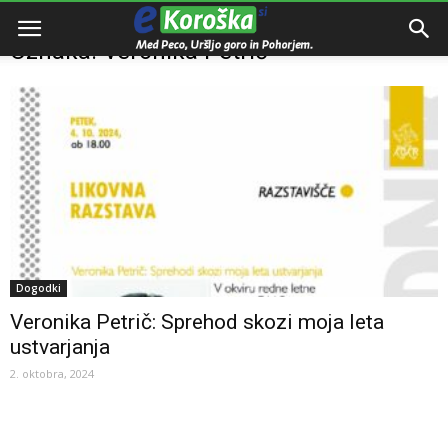
Domov
Oznake
Veronika Petrič
Oznaka: Veronika Petrič
Dogodki
Veronika Petrič: Sprehod skozi moja leta
ustvarjanja
2. oktobra, 2024