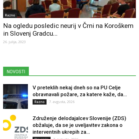
Razno
Na ogledu posledic neurij v Črni na Koroškem
in Slovenj Gradcu...
26. julija, 2023
NOVOSTI
V preteklih nekaj dneh so na PU Celje
obravnavali požare, za katere kaže, da...
7. avgusta, 2026
Razno
Združenje delodajalcev Slovenije (ZDS)
obžaluje, da se je uveljavitev zakona o
interventnih ukrepih za...