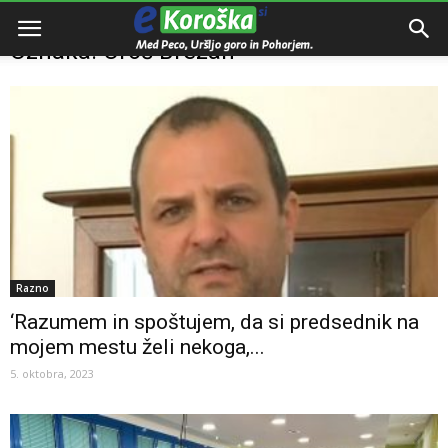
Domov
Oznake
Uroš Brežan
Oznaka: Uroš Brežan
Razno
‘Razumem in spoštujem, da si predsednik na
mojem mestu želi nekoga,...
5. oktobra, 2023