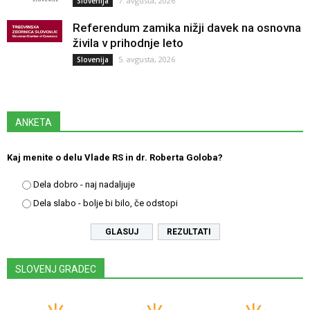
7. avgusta, 2026
Slovenija
Referendum zamika nižji davek na osnovna
živila v prihodnje leto
5. avgusta, 2026
Slovenija
ANKETA
Kaj menite o delu Vlade RS in dr. Roberta Goloba?
Dela dobro - naj nadaljuje
Dela slabo - bolje bi bilo, če odstopi
REZULTATI
SLOVENJ GRADEC