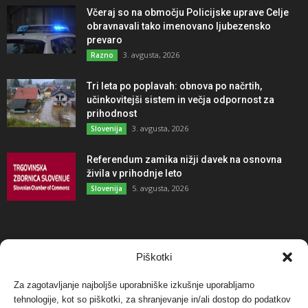
Včeraj so na območju Policijske uprave Celje
obravnavali tako imenovano ljubezensko
prevaro
3. avgusta, 2026
Razno
Tri leta po poplavah: obnova po načrtih,
učinkovitejši sistem in večja odpornost za
prihodnost
3. avgusta, 2026
Slovenija
Referendum zamika nižji davek na osnovna
živila v prihodnje leto
5. avgusta, 2026
Slovenija
NAJBOLJ KOMENTIRANO
Piškotki
Za zagotavljanje najboljše uporabniške izkušnje uporabljamo
Protest proti vetrnim elektrarnam na Ojstrici, v
tehnologije, kot so piškotki, za shranjevanje in/ali dostop do podatkov
svetu pa vedno bolj...