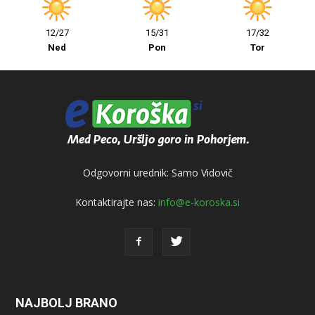
12/27
15/31
17/32
Ned
Pon
Tor
Odgovorni urednik: Samo Vidovič
Kontaktirajte nas:
info@e-koroska.si
NAJBOLJ BRANO