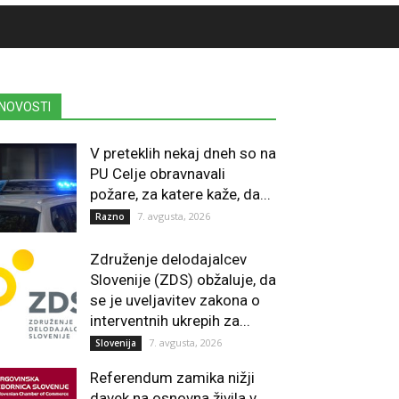
NOVOSTI
V preteklih nekaj dneh so na
PU Celje obravnavali
požare, za katere kaže, da...
7. avgusta, 2026
Razno
Združenje delodajalcev
Slovenije (ZDS) obžaluje, da
se je uveljavitev zakona o
interventnih ukrepih za...
7. avgusta, 2026
Slovenija
Referendum zamika nižji
davek na osnovna živila v