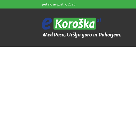
petek, avgust 7, 2026
e-
Koroška