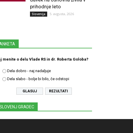
prihodnje leto
5. avgusta, 2026
Slovenija
ANKETA
j menite o delu Vlade RS in dr. Roberta Goloba?
Dela dobro - naj nadaljuje
Dela slabo - bolje bi bilo, če odstopi
REZULTATI
SLOVENJ GRADEC