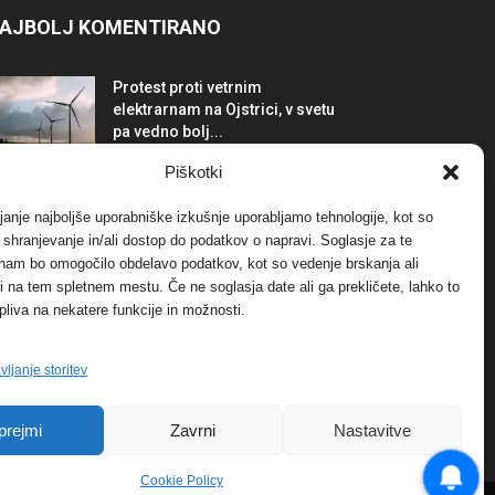
AJBOLJ KOMENTIRANO
Protest proti vetrnim
elektrarnam na Ojstrici, v svetu
pa vedno bolj...
12. maja, 2017
Dogodki
Piškotki
Tožilstvo v Celovcu v korist
janje najboljše uporabniške izkušnje uporabljamo tehnologije, kot so
elektrarnam Verbund
a shranjevanje in/ali dostop do podatkov o napravi. Soglasje za te
29. januarja, 2018
Dogodki
 nam bo omogočilo obdelavo podatkov, kot so vedenje brskanja ali
-ji na tem spletnem mestu. Če ne soglasja date ali ga prekličete, lahko to
pliva na nekatere funkcije in možnosti.
FOTO: Razstava cvetličarskega
mojstra Andreja Rusa
27. novembra, 2017
Dogodki
vljanje storitev
prejmi
Zavrni
Nastavitve
Cookie Policy