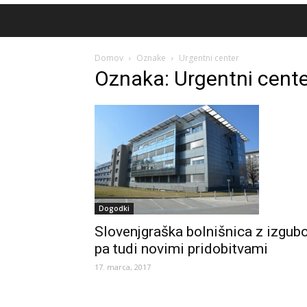
Domov
Oznake
Urgentni center
Oznaka: Urgentni cente
Dogodki
Slovenjgraška bolnišnica z izgub
pa tudi novimi pridobitvami
17. marca, 2017