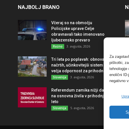
NAJBOLJ BRANO
N
Včeraj so na območju
Policijske uprave Celje
obravnavali tako imenovano
ljubezensko prevaro
3. avgusta, 2026
Razno
Za zagotavl
Tri leta po poplavah: obnova po
piškotki, z
načrtih, učinkovitejši sistem in
tehnologije
večja odpornost za prihodnost
enolični ID
3. avgusta, 2026
Slovenija
negativno v
Referendum zamika nižji davek
na osnovna živila v prihodnje
Upra
leto
5. avgusta, 2026
Slovenija
S