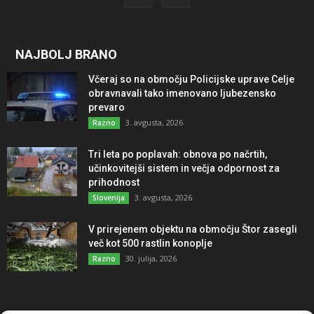
NAJBOLJ BRANO
Včeraj so na območju Policijske uprave Celje
obravnavali tako imenovano ljubezensko
prevaro
3. avgusta, 2026
Razno
Tri leta po poplavah: obnova po načrtih,
učinkovitejši sistem in večja odpornost za
prihodnost
3. avgusta, 2026
Slovenija
V prirejenem objektu na območju Štor zasegli
več kot 500 rastlin konoplje
30. julija, 2026
Razno