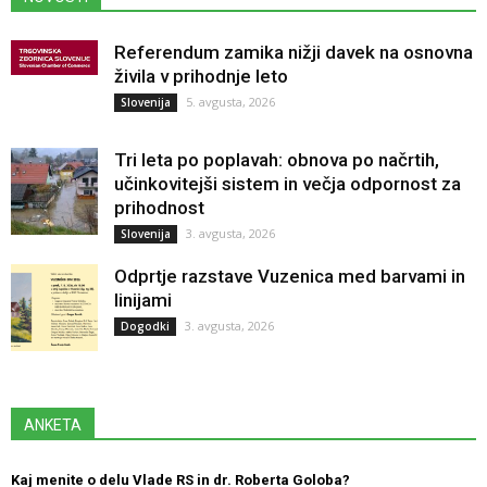
Referendum zamika nižji davek na osnovna
živila v prihodnje leto
5. avgusta, 2026
Slovenija
Tri leta po poplavah: obnova po načrtih,
učinkovitejši sistem in večja odpornost za
prihodnost
3. avgusta, 2026
Slovenija
Odprtje razstave Vuzenica med barvami in
linijami
3. avgusta, 2026
Dogodki
ANKETA
Kaj menite o delu Vlade RS in dr. Roberta Goloba?