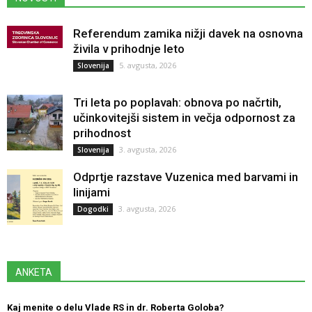
Referendum zamika nižji davek na osnovna
živila v prihodnje leto
5. avgusta, 2026
Slovenija
Tri leta po poplavah: obnova po načrtih,
učinkovitejši sistem in večja odpornost za
prihodnost
3. avgusta, 2026
Slovenija
Odprtje razstave Vuzenica med barvami in
linijami
3. avgusta, 2026
Dogodki
ANKETA
Kaj menite o delu Vlade RS in dr. Roberta Goloba?