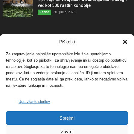
več kot 500 rastlin konoplje
30. julija, 2026
Razno
NAJBOLJ KOMENTIRANO
Piškotki
Za zagotavljanje najboljše uporabniške izkušnje uporabljamo
Protest proti vetrnim elektrarnam na Ojstrici, v
tehnologije, kot so piškotki, za shranjevanje in/ali dostop do podatkov
svetu pa vedno bolj...
o napravi. Soglasje za te tehnologije nam bo omogočilo obdelavo
12. maja, 2017
Dogodki
podatkov, kot so vedenje brskanja ali enolični ID-ji na tem spletnem
mestu. Če ne soglasja date ali ga prekličete, lahko to negativno vpliva
Tožilstvo v Celovcu v korist elektrarnam
na nekatere funkcije in možnosti.
Verbund
29. januarja, 2018
Dogodki
Upravljanje storitev
FOTO: Razstava cvetličarskega mojstra Andreja
Sprejmi
Rusa
27. novembra, 2017
Dogodki
Zavrni