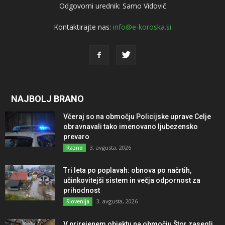
Odgovorni urednik: Samo Vidovič
Kontaktirajte nas:
info@e-koroska.si
NAJBOLJ BRANO
Včeraj so na območju Policijske uprave Celje
obravnavali tako imenovano ljubezensko
prevaro
3. avgusta, 2026
Razno
Tri leta po poplavah: obnova po načrtih,
učinkovitejši sistem in večja odpornost za
prihodnost
3. avgusta, 2026
Slovenija
V prirejenem objektu na območju Štor zasegli