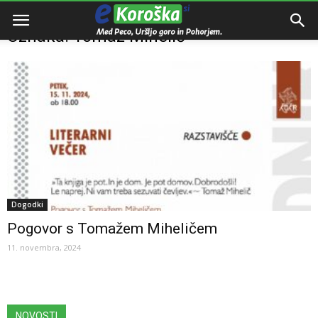
Domov
Oznake
Tomaž Mihelič
Oznaka: Tomaž Mihelič
Dogodki
Pogovor s Tomažem Miheličem
11. novembra, 2024
NOVOSTI