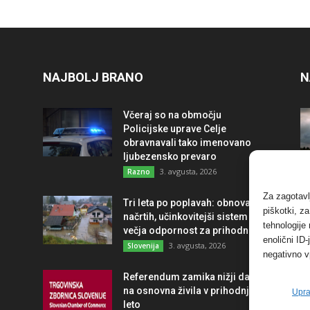
NAJBOLJ BRANO
N
Včeraj so na območju
Policijske uprave Celje
obravnavali tako imenovano
ljubezensko prevaro
3. avgusta, 2026
Razno
Za zagotavl
Tri leta po poplavah: obnova po
piškotki, z
načrtih, učinkovitejši sistem in
tehnologije
večja odpornost za prihodnost
enolični ID
3. avgusta, 2026
Slovenija
negativno v
Referendum zamika nižji davek
na osnovna živila v prihodnje
Upra
leto