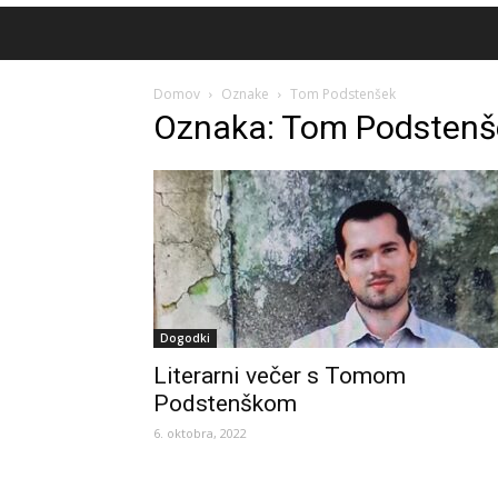
Domov
Oznake
Tom Podstenšek
Oznaka: Tom Podstenš
Dogodki
Literarni večer s Tomom
Podstenškom
6. oktobra, 2022