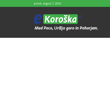
petek, avgust 7, 2026
e-
Koroška