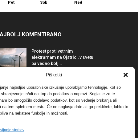
Pet
Sob
Ned
AJBOLJ KOMENTIRANO
Protest proti vetrnim
elektrarnam na Ojstrici, v svetu
pa vedno bolj...
12. maja, 2017
Dogodki
Piškotki
Tožilstvo v Celovcu v korist
janje najboljše uporabniške izkušnje uporabljamo tehnologije, kot so
elektrarnam Verbund
a shranjevanje in/ali dostop do podatkov o napravi. Soglasje za te
29. januarja, 2018
Dogodki
 nam bo omogočilo obdelavo podatkov, kot so vedenje brskanja ali
-ji na tem spletnem mestu. Če ne soglasja date ali ga prekličete, lahko to
pliva na nekatere funkcije in možnosti.
FOTO: Razstava cvetličarskega
mojstra Andreja Rusa
27. novembra, 2017
Dogodki
vljanje storitev