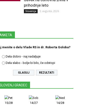
prihodnje leto
5. avgusta, 2026
Slovenija
ANKETA
j menite o delu Vlade RS in dr. Roberta Goloba?
Dela dobro - naj nadaljuje
Dela slabo - bolje bi bilo, če odstopi
REZULTATI
SLOVENJ GRADEC
15/28
14/27
14/28