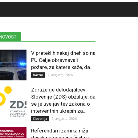
NOVOSTI
V preteklih nekaj dneh so na
PU Celje obravnavali
požare, za katere kaže, da...
7. avgusta, 2026
Razno
Združenje delodajalcev
Slovenije (ZDS) obžaluje, da
se je uveljavitev zakona o
interventnih ukrepih za...
7. avgusta, 2026
Slovenija
Referendum zamika nižji
davek na osnovna živila v