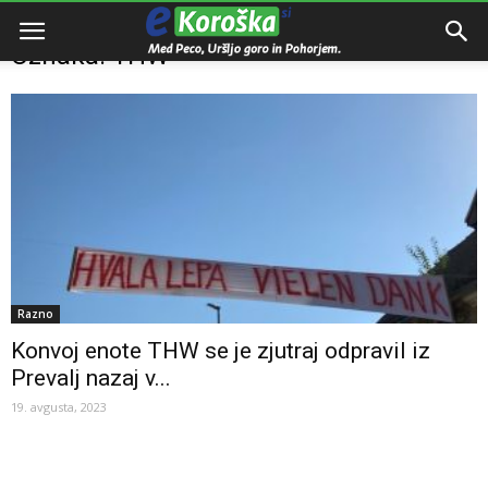
Domov
Oznake
THW
Oznaka: THW
Razno
Konvoj enote THW se je zjutraj odpravil iz
Prevalj nazaj v...
19. avgusta, 2023