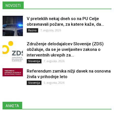
NOVOSTI
V preteklih nekaj dneh so na PU Celje
obravnavali požare, za katere kaže, da...
7. avgusta, 2026
Razno
Združenje delodajalcev Slovenije (ZDS)
obžaluje, da se je uveljavitev zakona o
interventnih ukrepih za...
7. avgusta, 2026
Slovenija
Referendum zamika nižji davek na osnovna
živila v prihodnje leto
5. avgusta, 2026
Slovenija
ANKETA