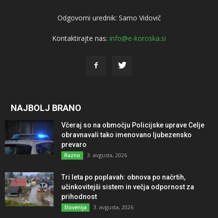
Odgovorni urednik: Samo Vidovič
Kontaktirajte nas:
info@e-koroska.si
NAJBOLJ BRANO
Včeraj so na območju Policijske uprave Celje
obravnavali tako imenovano ljubezensko
prevaro
3. avgusta, 2026
Razno
Tri leta po poplavah: obnova po načrtih,
učinkovitejši sistem in večja odpornost za
prihodnost
3. avgusta, 2026
Slovenija