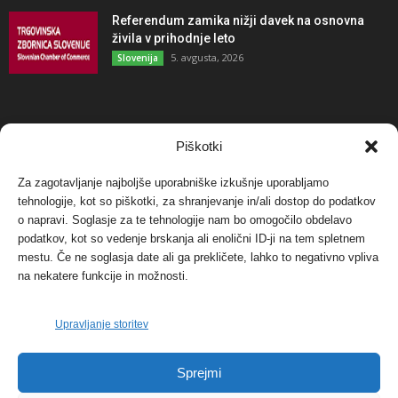
Referendum zamika nižji davek na osnovna
živila v prihodnje leto
5. avgusta, 2026
Slovenija
NAJBOLJ KOMENTIRANO
Piškotki
Za zagotavljanje najboljše uporabniške izkušnje uporabljamo
Protest proti vetrnim elektrarnam na Ojstrici, v
tehnologije, kot so piškotki, za shranjevanje in/ali dostop do podatkov
svetu pa vedno bolj...
o napravi. Soglasje za te tehnologije nam bo omogočilo obdelavo
12. maja, 2017
Dogodki
podatkov, kot so vedenje brskanja ali enolični ID-ji na tem spletnem
mestu. Če ne soglasja date ali ga prekličete, lahko to negativno vpliva
Tožilstvo v Celovcu v korist elektrarnam
na nekatere funkcije in možnosti.
Verbund
29. januarja, 2018
Dogodki
Upravljanje storitev
FOTO: Razstava cvetličarskega mojstra Andreja
Sprejmi
Rusa
27. novembra, 2017
Dogodki