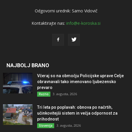
Odgovorni urednik: Samo Vidovič
Kontaktirajte nas:
info@e-koroska.si
NAJBOLJ BRANO
Včeraj so na območju Policijske uprave Celje
obravnavali tako imenovano ljubezensko
prevaro
3. avgusta, 2026
Razno
Tri leta po poplavah: obnova po načrtih,
učinkovitejši sistem in večja odpornost za
prihodnost
3. avgusta, 2026
Slovenija