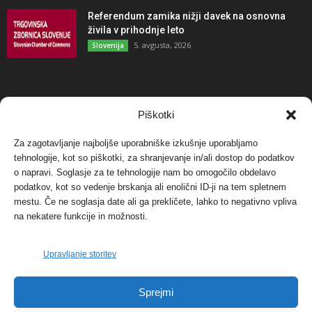
Referendum zamika nižji davek na osnovna
živila v prihodnje leto
5. avgusta, 2026
Slovenija
NAJBOLJ KOMENTIRANO
Piškotki
Za zagotavljanje najboljše uporabniške izkušnje uporabljamo
Protest proti vetrnim elektrarnam na Ojstrici, v
tehnologije, kot so piškotki, za shranjevanje in/ali dostop do podatkov
svetu pa vedno bolj...
o napravi. Soglasje za te tehnologije nam bo omogočilo obdelavo
12. maja, 2017
Dogodki
podatkov, kot so vedenje brskanja ali enolični ID-ji na tem spletnem
mestu. Če ne soglasja date ali ga prekličete, lahko to negativno vpliva
Tožilstvo v Celovcu v korist elektrarnam
na nekatere funkcije in možnosti.
Verbund
29. januarja, 2018
Dogodki
Upravljanje storitev
FOTO: Razstava cvetličarskega mojstra Andreja
Sprejmi
Rusa
27. novembra, 2017
Dogodki