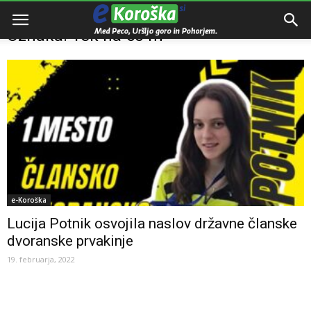
Domov
Oznake
Tek na 60 m
Oznaka: Tek na 60 m
e-Koroška
Lucija Potnik osvojila naslov državne članske
dvoranske prvakinje
19. februarja, 2022