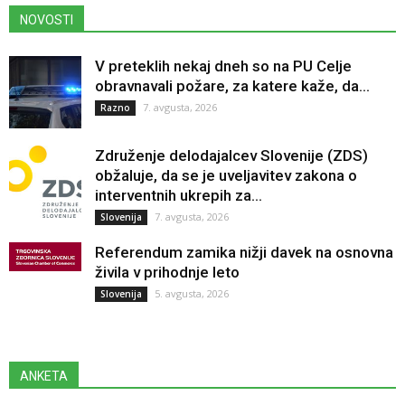
NOVOSTI
V preteklih nekaj dneh so na PU Celje
obravnavali požare, za katere kaže, da...
7. avgusta, 2026
Razno
Združenje delodajalcev Slovenije (ZDS)
obžaluje, da se je uveljavitev zakona o
interventnih ukrepih za...
7. avgusta, 2026
Slovenija
Referendum zamika nižji davek na osnovna
živila v prihodnje leto
5. avgusta, 2026
Slovenija
ANKETA