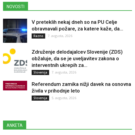
NOVOSTI
V preteklih nekaj dneh so na PU Celje
obravnavali požare, za katere kaže, da...
7. avgusta, 2026
Razno
Združenje delodajalcev Slovenije (ZDS)
obžaluje, da se je uveljavitev zakona o
interventnih ukrepih za...
7. avgusta, 2026
Slovenija
Referendum zamika nižji davek na osnovna
živila v prihodnje leto
5. avgusta, 2026
Slovenija
ANKETA