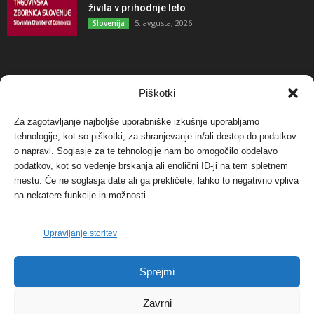
živila v prihodnje leto
5. avgusta, 2026
Slovenija
NAJBOLJ KOMENTIRANO
Piškotki
Za zagotavljanje najboljše uporabniške izkušnje uporabljamo
Protest proti vetrnim elektrarnam na Ojstrici, v
tehnologije, kot so piškotki, za shranjevanje in/ali dostop do podatkov
svetu pa vedno bolj...
o napravi. Soglasje za te tehnologije nam bo omogočilo obdelavo
12. maja, 2017
Dogodki
podatkov, kot so vedenje brskanja ali enolični ID-ji na tem spletnem
mestu. Če ne soglasja date ali ga prekličete, lahko to negativno vpliva
Tožilstvo v Celovcu v korist elektrarnam
na nekatere funkcije in možnosti.
Verbund
29. januarja, 2018
Dogodki
Upravljanje storitev
FOTO: Razstava cvetličarskega mojstra Andreja
Sprejmi
Rusa
27. novembra, 2017
Dogodki
Zavrni