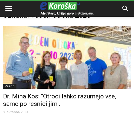
Domov
Oznake
Teden otroka 2023
Oznaka: Teden otroka 2023
Razno
Dr. Miha Kos: “Otroci lahko razumejo vse,
samo po resnici jim...
3. oktobra, 2023