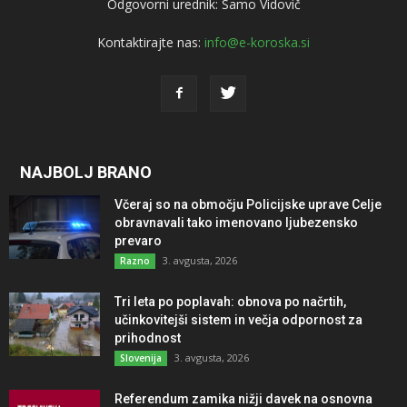
Odgovorni urednik: Samo Vidovič
Kontaktirajte nas:
info@e-koroska.si
NAJBOLJ BRANO
Včeraj so na območju Policijske uprave Celje
obravnavali tako imenovano ljubezensko
prevaro
3. avgusta, 2026
Razno
Tri leta po poplavah: obnova po načrtih,
učinkovitejši sistem in večja odpornost za
prihodnost
3. avgusta, 2026
Slovenija
Referendum zamika nižji davek na osnovna