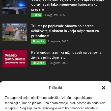
obravnavali tako imenovano ljubezensko
prevaro
3. avgusta, 2026
Razno
Tri leta po poplavah: obnova po načrtih,
učinkovitejši sistem in večja odpornost za
prihodnost
3. avgusta, 2026
Slovenija
Referendum zamika nižji davek na osnovna
živila v prihodnje leto
5. avgusta, 2026
Slovenija
NAJBOLJ KOMENTIRANO
Piškotki
Za zagotavljanje najboljše uporabniške izkušnje uporabljamo
Protest proti vetrnim elektrarnam na Ojstrici, v
svetu pa vedno bolj...
tehnologije, kot so piškotki, za shranjevanje in/ali dostop do podatkov
o napravi. Soglasje za te tehnologije nam bo omogočilo obdelavo
12. maja, 2017
Dogodki