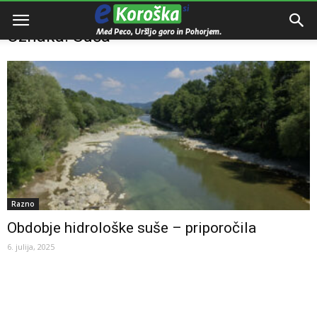
Domov
Oznake
Suša
Oznaka: Suša
Razno
Obdobje hidrološke suše – priporočila
6. julija, 2025