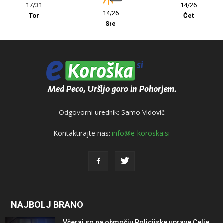
17/31
14/26
14/26
Tor
Čet
Sre
Odgovorni urednik: Samo Vidovič
Kontaktirajte nas:
info@e-koroska.si
NAJBOLJ BRANO
Včeraj so na območju Policijske uprave Celje