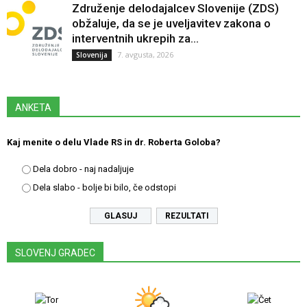
Združenje delodajalcev Slovenije (ZDS)
obžaluje, da se je uveljavitev zakona o
interventnih ukrepih za...
7. avgusta, 2026
Slovenija
ANKETA
Kaj menite o delu Vlade RS in dr. Roberta Goloba?
Dela dobro - naj nadaljuje
Dela slabo - bolje bi bilo, če odstopi
REZULTATI
SLOVENJ GRADEC