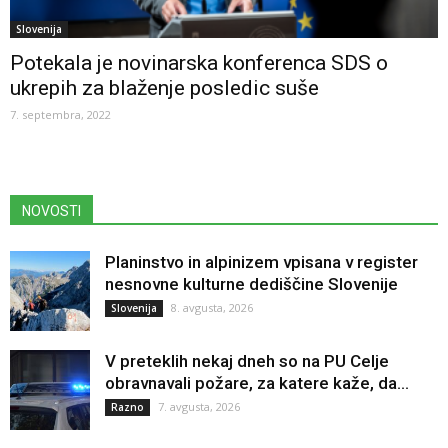
Slovenija
Potekala je novinarska konferenca SDS o
ukrepih za blaženje posledic suše
7. septembra, 2022
NOVOSTI
Planinstvo in alpinizem vpisana v register
nesnovne kulturne dediščine Slovenije
8. avgusta, 2026
Slovenija
V preteklih nekaj dneh so na PU Celje
obravnavali požare, za katere kaže, da...
7. avgusta, 2026
Razno