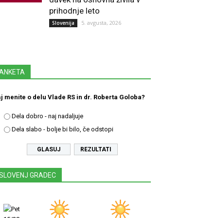
prihodnje leto
5. avgusta, 2026
Slovenija
ANKETA
j menite o delu Vlade RS in dr. Roberta Goloba?
Dela dobro - naj nadaljuje
Dela slabo - bolje bi bilo, če odstopi
REZULTATI
SLOVENJ GRADEC