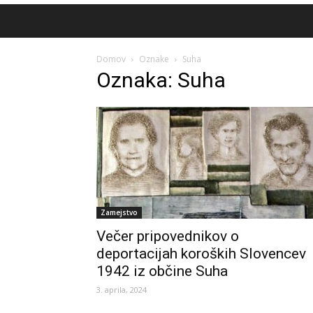
Domov
Oznake
Suha
Oznaka: Suha
Zamejstvo
Večer pripovednikov o
deportacijah koroških Slovencev
1942 iz občine Suha
3. aprila, 2024