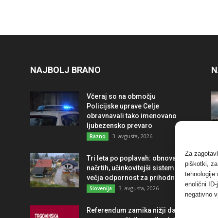
NAJBOLJ BRANO
N
Včeraj so na območju
Policijske uprave Celje
obravnavali tako imenovano
ljubezensko prevaro
3. avgusta, 2026
Razno
Za zagotavl
Tri leta po poplavah: obnova po
piškotki, z
načrtih, učinkovitejši sistem in
tehnologije
večja odpornost za prihodnost
enolični ID
3. avgusta, 2026
Slovenija
negativno v
Referendum zamika nižji davek