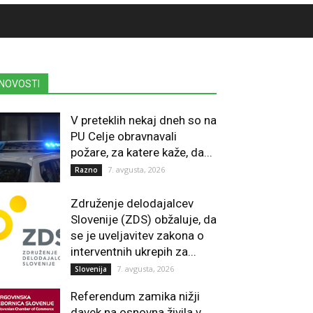
NOVOSTI
V preteklih nekaj dneh so na
PU Celje obravnavali
požare, za katere kaže, da...
7. avgusta, 2026
Razno
Združenje delodajalcev
Slovenije (ZDS) obžaluje, da
se je uveljavitev zakona o
interventnih ukrepih za...
7. avgusta, 2026
Slovenija
Referendum zamika nižji
davek na osnovna živila v