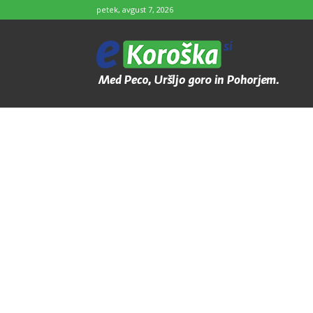
petek, avgust 7, 2026
e-
Koroška