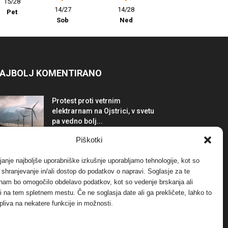
15/28
14/27
14/28
Pet
Sob
Ned
AJBOLJ KOMENTIRANO
Protest proti vetrnim
elektrarnam na Ojstrici, v svetu
pa vedno bolj...
12. maja, 2017
Dogodki
Piškotki
Tožilstvo v Celovcu v korist
janje najboljše uporabniške izkušnje uporabljamo tehnologije, kot so
elektrarnam Verbund
a shranjevanje in/ali dostop do podatkov o napravi. Soglasje za te
29. januarja, 2018
Dogodki
 nam bo omogočilo obdelavo podatkov, kot so vedenje brskanja ali
-ji na tem spletnem mestu. Če ne soglasja date ali ga prekličete, lahko to
pliva na nekatere funkcije in možnosti.
FOTO: Razstava cvetličarskega
mojstra Andreja Rusa
27. novembra, 2017
Dogodki