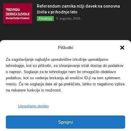
Referendum zamika nižji davek na osnovna
živila v prihodnje leto
5. avgusta, 2026
Slovenija
NAJBOLJ KOMENTIRANO
Piškotki
Za zagotavljanje najboljše uporabniške izkušnje uporabljamo
Protest proti vetrnim elektrarnam na Ojstrici, v
tehnologije, kot so piškotki, za shranjevanje in/ali dostop do podatkov
svetu pa vedno bolj...
o napravi. Soglasje za te tehnologije nam bo omogočilo obdelavo
12. maja, 2017
Dogodki
podatkov, kot so vedenje brskanja ali enolični ID-ji na tem spletnem
mestu. Če ne soglasja date ali ga prekličete, lahko to negativno vpliva
Tožilstvo v Celovcu v korist elektrarnam
na nekatere funkcije in možnosti.
Verbund
29. januarja, 2018
Dogodki
Upravljanje storitev
FOTO: Razstava cvetličarskega mojstra Andreja
Sprejmi
Rusa
27. novembra, 2017
Dogodki