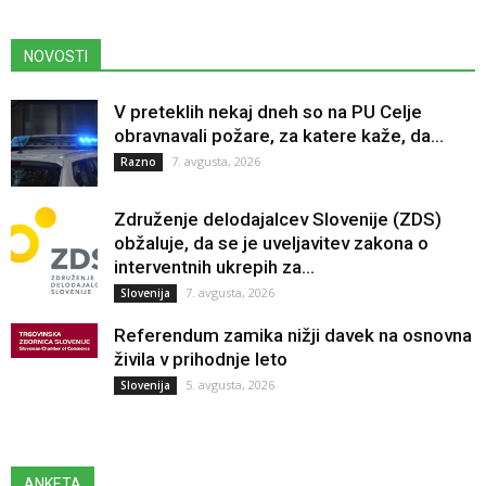
NOVOSTI
V preteklih nekaj dneh so na PU Celje
obravnavali požare, za katere kaže, da...
7. avgusta, 2026
Razno
Združenje delodajalcev Slovenije (ZDS)
obžaluje, da se je uveljavitev zakona o
interventnih ukrepih za...
7. avgusta, 2026
Slovenija
Referendum zamika nižji davek na osnovna
živila v prihodnje leto
5. avgusta, 2026
Slovenija
ANKETA