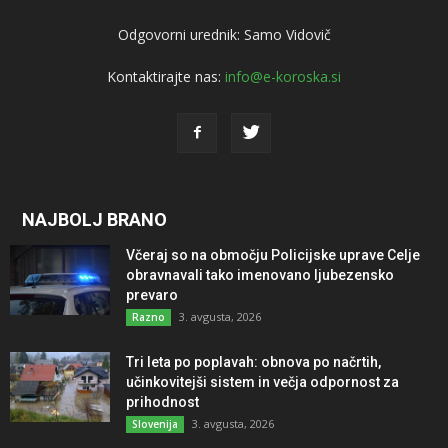
Odgovorni urednik: Samo Vidovič
Kontaktirajte nas:
info@e-koroska.si
NAJBOLJ BRANO
Včeraj so na območju Policijske uprave Celje
obravnavali tako imenovano ljubezensko
prevaro
3. avgusta, 2026
Razno
Tri leta po poplavah: obnova po načrtih,
učinkovitejši sistem in večja odpornost za
prihodnost
3. avgusta, 2026
Slovenija