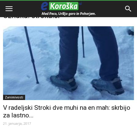
Domov
Oznake
Stroka.si
Oznaka: stroka.si
Zanimivosti
V radeljski Stroki dve muhi na en mah: skrbijo
za lastno...
21. januarja, 2017