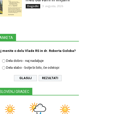
3. avgusta, 2026
Dogodki
ANKETA
j menite o delu Vlade RS in dr. Roberta Goloba?
Dela dobro - naj nadaljuje
Dela slabo - bolje bi bilo, če odstopi
REZULTATI
SLOVENJ GRADEC