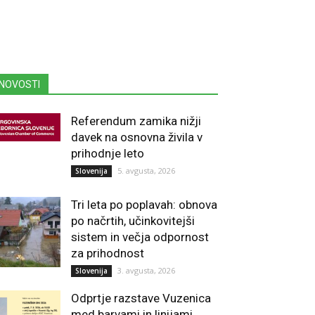
NOVOSTI
Referendum zamika nižji
davek na osnovna živila v
prihodnje leto
5. avgusta, 2026
Slovenija
Tri leta po poplavah: obnova
po načrtih, učinkovitejši
sistem in večja odpornost
za prihodnost
3. avgusta, 2026
Slovenija
Odprtje razstave Vuzenica
med barvami in linijami