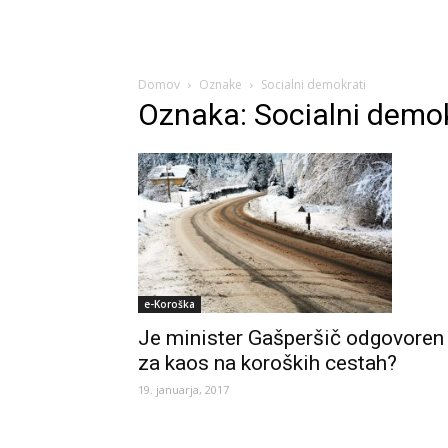
Domov
Oznake
Socialni demokrati
Oznaka: Socialni demok
e-Koroška
Je minister Gašperšič odgovoren
za kaos na koroških cestah?
19. januarja, 2017