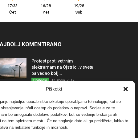
17/33
16/28
19/28
Čet
Pet
Sob
AJBOLJ KOMENTIRANO
Protest proti vetrnim
elektrarnam na Ojstrici, v svetu
pa vedno bolj...
12. maja, 2017
Dogodki
Piškotki
Tožilstvo v Celovcu v korist
elektrarnam Verbund
janje najboljše uporabniške izkušnje uporabljamo tehnologije, kot so
29. januarja, 2018
Dogodki
a shranjevanje in/ali dostop do podatkov o napravi. Soglasje za te
 nam bo omogočilo obdelavo podatkov, kot so vedenje brskanja ali
-ji na tem spletnem mestu. Če ne soglasja date ali ga prekličete, lahko to
FOTO: Razstava cvetličarskega
pliva na nekatere funkcije in možnosti.
mojstra Andreja Rusa
27. novembra, 2017
Dogodki