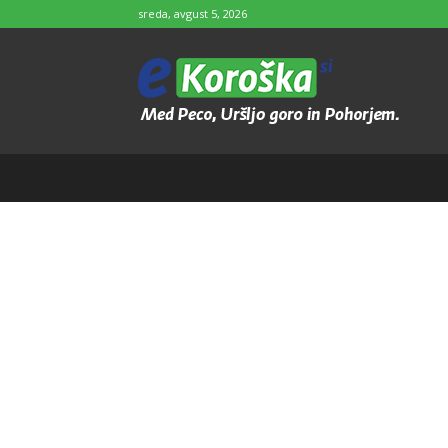
sreda, avgust 5, 2026
e-
Koroška