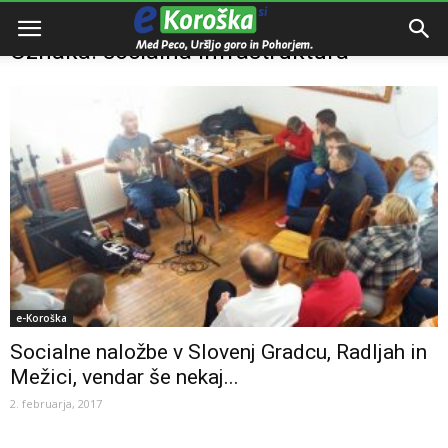
Domov
Oznake
Socialna infrastruktura
Oznaka: socialna infrastruktura
e-Koroška
Socialne naložbe v Slovenj Gradcu, Radljah in
Mežici, vendar še nekaj...
2. februarja, 2017