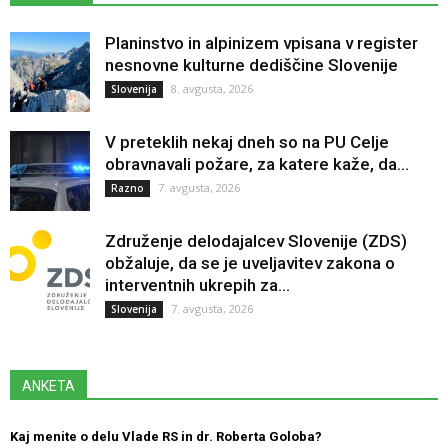
Planinstvo in alpinizem vpisana v register
nesnovne kulturne dediščine Slovenije
8. avgusta, 2026
Slovenija
V preteklih nekaj dneh so na PU Celje
obravnavali požare, za katere kaže, da...
7. avgusta, 2026
Razno
Združenje delodajalcev Slovenije (ZDS)
obžaluje, da se je uveljavitev zakona o
interventnih ukrepih za...
7. avgusta, 2026
Slovenija
ANKETA
Kaj menite o delu Vlade RS in dr. Roberta Goloba?