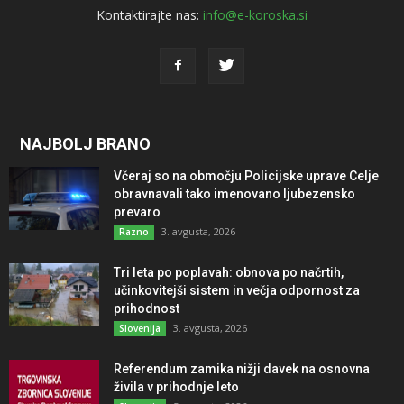
Kontaktirajte nas:
info@e-koroska.si
NAJBOLJ BRANO
Včeraj so na območju Policijske uprave Celje
obravnavali tako imenovano ljubezensko
prevaro
3. avgusta, 2026
Razno
Tri leta po poplavah: obnova po načrtih,
učinkovitejši sistem in večja odpornost za
prihodnost
3. avgusta, 2026
Slovenija
Referendum zamika nižji davek na osnovna
živila v prihodnje leto