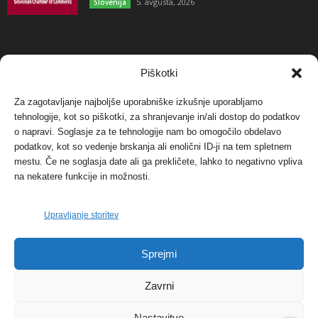
5. avgusta, 2026
Slovenija
NAJBOLJ KOMENTIRANO
Piškotki
Za zagotavljanje najboljše uporabniške izkušnje uporabljamo
Protest proti vetrnim elektrarnam na Ojstrici, v
tehnologije, kot so piškotki, za shranjevanje in/ali dostop do podatkov
svetu pa vedno bolj...
o napravi. Soglasje za te tehnologije nam bo omogočilo obdelavo
12. maja, 2017
Dogodki
podatkov, kot so vedenje brskanja ali enolični ID-ji na tem spletnem
mestu. Če ne soglasja date ali ga prekličete, lahko to negativno vpliva
Tožilstvo v Celovcu v korist elektrarnam
na nekatere funkcije in možnosti.
Verbund
29. januarja, 2018
Dogodki
Upravljanje storitev
FOTO: Razstava cvetličarskega mojstra Andreja
Sprejmi
Rusa
27. novembra, 2017
Dogodki
Zavrni
Nastavitve