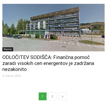
Razno
ODLOČITEV SODIŠČA: Finančna pomoč
zaradi visokih cen energentov je zadržana
nezakonito
6. marca, 2024
1
2