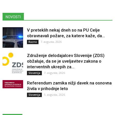
NOVOSTI
V preteklih nekaj dneh so na PU Celje
obravnavali požare, za katere kaže, da...
7. avgusta, 2026
Razno
Združenje delodajalcev Slovenije (ZDS)
obžaluje, da se je uveljavitev zakona o
interventnih ukrepih za...
7. avgusta, 2026
Slovenija
Referendum zamika nižji davek na osnovna
živila v prihodnje leto
5. avgusta, 2026
Slovenija