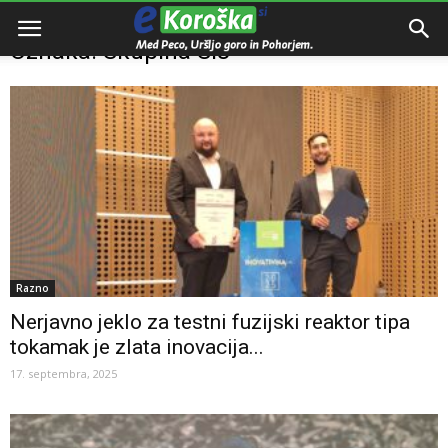
Domov
Oznake
Skupina SIJ
Oznaka: Skupina SIJ
Razno
Nerjavno jeklo za testni fuzijski reaktor tipa
tokamak je zlata inovacija...
17. septembra, 2025