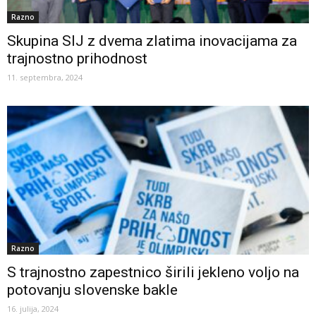
Razno
Skupina SIJ z dvema zlatima inovacijama za
trajnostno prihodnost
11. septembra, 2024
Razno
S trajnostno zapestnico širili jekleno voljo na
potovanju slovenske bakle
16. julija, 2024