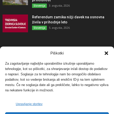
3. avgusta, 2026
Slovenija
Referendum zamika nižji davek na osnovna
živila v prihodnje leto
5. avgusta, 2026
Slovenija
NAJBOLJ KOMENTIRANO
Piškotki
Za zagotavljanje najboljše uporabniške izkušnje uporabljamo
Protest proti vetrnim elektrarnam na Ojstrici, v
svetu pa vedno bolj...
tehnologije, kot so piškotki, za shranjevanje in/ali dostop do podatkov
o napravi. Soglasje za te tehnologije nam bo omogočilo obdelavo
12. maja, 2017
Dogodki
podatkov, kot so vedenje brskanja ali enolični ID-ji na tem spletnem
mestu. Če ne soglasja date ali ga prekličete, lahko to negativno vpliva
Tožilstvo v Celovcu v korist elektrarnam
na nekatere funkcije in možnosti.
Verbund
29. januarja, 2018
Dogodki
Upravljanje storitev
FOTO: Razstava cvetličarskega mojstra Andreja