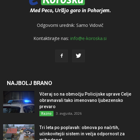
Odgovorni urednik: Samo Vidovič
Kontaktirajte nas:
info@e-koroska.si
NAJBOLJ BRANO
Včeraj so na območju Policijske uprave Celje
obravnavali tako imenovano ljubezensko
prevaro
3. avgusta, 2026
Razno
Tri leta po poplavah: obnova po načrtih,
učinkovitejši sistem in večja odpornost za
prihodnost