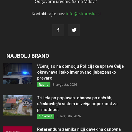
Odgovorni urednik: Samo Vidovič
Kontaktirajte nas:
info@e-koroska.si
NAJBOLJ BRANO
Včeraj so na območju Policijske uprave Celje
obravnavali tako imenovano ljubezensko
prevaro
3. avgusta, 2026
Razno
Tri leta po poplavah: obnova po načrtih,
učinkovitejši sistem in večja odpornost za
prihodnost
3. avgusta, 2026
Slovenija
Referendum zamika nižji davek na osnovna