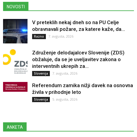
NOVOSTI
V preteklih nekaj dneh so na PU Celje
obravnavali požare, za katere kaže, da...
7. avgusta, 2026
Razno
Združenje delodajalcev Slovenije (ZDS)
obžaluje, da se je uveljavitev zakona o
interventnih ukrepih za...
7. avgusta, 2026
Slovenija
Referendum zamika nižji davek na osnovna
živila v prihodnje leto
5. avgusta, 2026
Slovenija
ANKETA