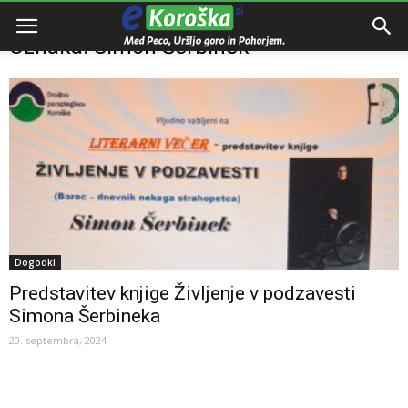
Domov
Oznake
Simon Šerbinek
Oznaka: Simon Šerbinek
Dogodki
Predstavitev knjige Življenje v podzavesti
Simona Šerbineka
20. septembra, 2024