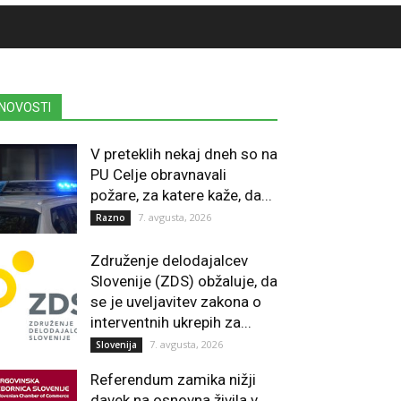
NOVOSTI
V preteklih nekaj dneh so na
PU Celje obravnavali
požare, za katere kaže, da...
7. avgusta, 2026
Razno
Združenje delodajalcev
Slovenije (ZDS) obžaluje, da
se je uveljavitev zakona o
interventnih ukrepih za...
7. avgusta, 2026
Slovenija
Referendum zamika nižji
davek na osnovna živila v