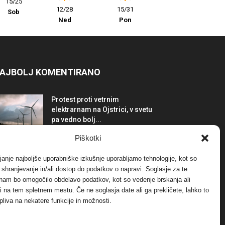
15/25
12/28
15/31
Sob
Ned
Pon
AJBOLJ KOMENTIRANO
Protest proti vetrnim
elektrarnam na Ojstrici, v svetu
pa vedno bolj...
12. maja, 2017
Dogodki
Piškotki
Tožilstvo v Celovcu v korist
janje najboljše uporabniške izkušnje uporabljamo tehnologije, kot so
elektrarnam Verbund
a shranjevanje in/ali dostop do podatkov o napravi. Soglasje za te
29. januarja, 2018
Dogodki
 nam bo omogočilo obdelavo podatkov, kot so vedenje brskanja ali
-ji na tem spletnem mestu. Če ne soglasja date ali ga prekličete, lahko to
pliva na nekatere funkcije in možnosti.
FOTO: Razstava cvetličarskega
mojstra Andreja Rusa
27. novembra, 2017
Dogodki