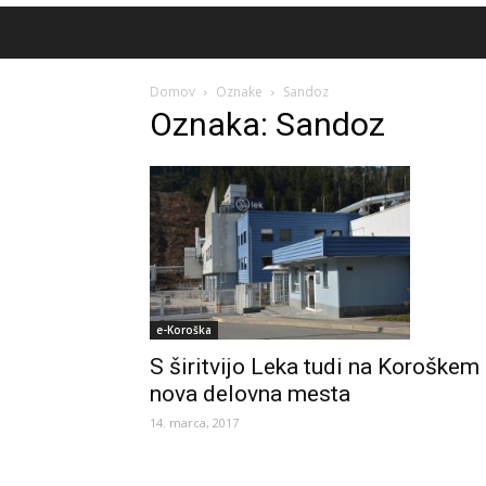
Domov
Oznake
Sandoz
Oznaka: Sandoz
e-Koroška
S širitvijo Leka tudi na Koroškem
nova delovna mesta
14. marca, 2017