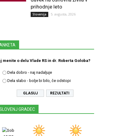
prihodnje leto
5. avgusta, 2026
Slovenija
ANKETA
j menite o delu Vlade RS in dr. Roberta Goloba?
Dela dobro - naj nadaljuje
Dela slabo - bolje bi bilo, če odstopi
REZULTATI
SLOVENJ GRADEC