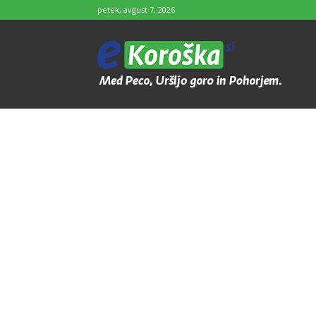
petek, avgust 7, 2026
e-
Koroška