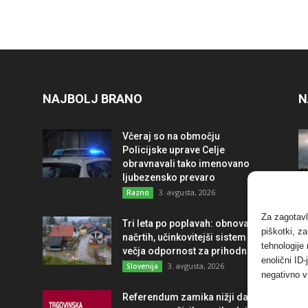
NAJBOLJ BRANO
N
Včeraj so na območju
Policijske uprave Celje
obravnavali tako imenovano
ljubezensko prevaro
3. avgusta, 2026
Razno
Za zagotavl
Tri leta po poplavah: obnova po
piškotki, z
načrtih, učinkovitejši sistem in
tehnologije
večja odpornost za prihodnost
enolični ID
3. avgusta, 2026
Slovenija
negativno v
Referendum zamika nižji davek