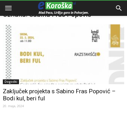
Domov
Oznake
Sabina Fras Popović
Oznaka: Sabina Fras Popović
Dogodki
Zaključek projekta s Sabino Fras Popović –
Bodi kul, beri ful
20. maja, 2024