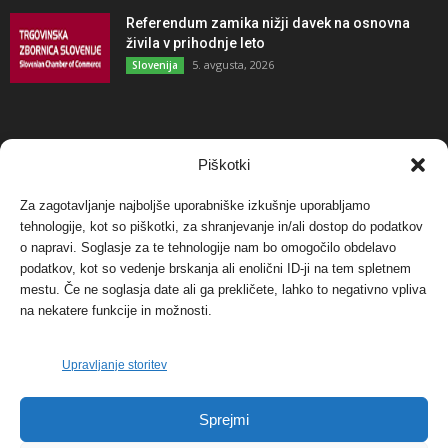
Referendum zamika nižji davek na osnovna
živila v prihodnje leto
5. avgusta, 2026
Slovenija
NAJBOLJ KOMENTIRANO
Piškotki
Za zagotavljanje najboljše uporabniške izkušnje uporabljamo
Protest proti vetrnim elektrarnam na Ojstrici, v
tehnologije, kot so piškotki, za shranjevanje in/ali dostop do podatkov
svetu pa vedno bolj...
o napravi. Soglasje za te tehnologije nam bo omogočilo obdelavo
12. maja, 2017
Dogodki
podatkov, kot so vedenje brskanja ali enolični ID-ji na tem spletnem
mestu. Če ne soglasja date ali ga prekličete, lahko to negativno vpliva
Tožilstvo v Celovcu v korist elektrarnam
na nekatere funkcije in možnosti.
Verbund
29. januarja, 2018
Dogodki
Upravljanje storitev
FOTO: Razstava cvetličarskega mojstra Andreja
Sprejmi
Rusa
27. novembra, 2017
Dogodki