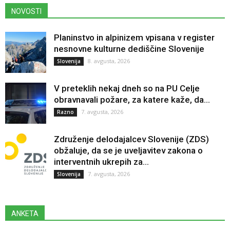
NOVOSTI
Planinstvo in alpinizem vpisana v register
nesnovne kulturne dediščine Slovenije
8. avgusta, 2026
Slovenija
V preteklih nekaj dneh so na PU Celje
obravnavali požare, za katere kaže, da...
7. avgusta, 2026
Razno
Združenje delodajalcev Slovenije (ZDS)
obžaluje, da se je uveljavitev zakona o
interventnih ukrepih za...
7. avgusta, 2026
Slovenija
ANKETA