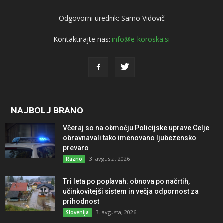
Odgovorni urednik: Samo Vidovič
Kontaktirajte nas:
info@e-koroska.si
NAJBOLJ BRANO
Včeraj so na območju Policijske uprave Celje
obravnavali tako imenovano ljubezensko
prevaro
3. avgusta, 2026
Razno
Tri leta po poplavah: obnova po načrtih,
učinkovitejši sistem in večja odpornost za
prihodnost
3. avgusta, 2026
Slovenija