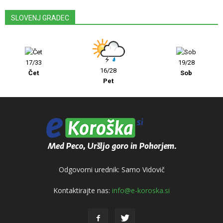
SLOVENJ GRADEC
17/33
19/28
16/28
Čet
Sob
Pet
Odgovorni urednik: Samo Vidovič
Kontaktirajte nas:
info@e-koroska.si