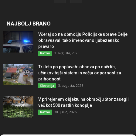
NAJBOLJ BRANO
Včeraj so na območju Policijske uprave Celje
obravnavali tako imenovano ljubezensko
prevaro
3. avgusta, 2026
Razno
Tri leta po poplavah: obnova po načrtih,
učinkovitejši sistem in večja odpornost za
prihodnost
3. avgusta, 2026
Slovenija
V prirejenem objektu na območju Štor zasegli
več kot 500 rastlin konoplje
30. julija, 2026
Razno