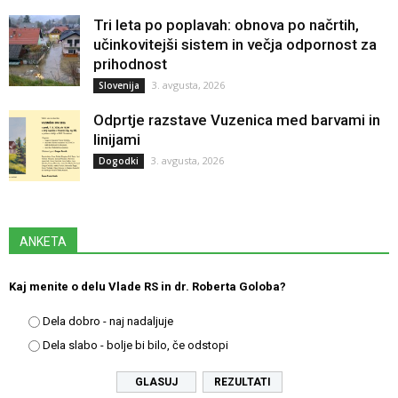
Tri leta po poplavah: obnova po načrtih,
učinkovitejši sistem in večja odpornost za
prihodnost
3. avgusta, 2026
Slovenija
Odprtje razstave Vuzenica med barvami in
linijami
3. avgusta, 2026
Dogodki
ANKETA
Kaj menite o delu Vlade RS in dr. Roberta Goloba?
Dela dobro - naj nadaljuje
Dela slabo - bolje bi bilo, če odstopi
REZULTATI