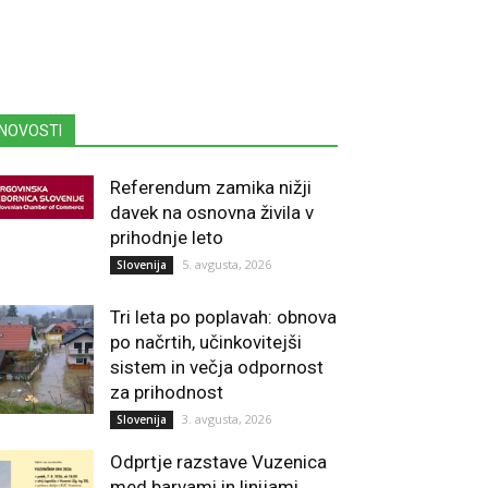
NOVOSTI
Referendum zamika nižji
davek na osnovna živila v
prihodnje leto
5. avgusta, 2026
Slovenija
Tri leta po poplavah: obnova
po načrtih, učinkovitejši
sistem in večja odpornost
za prihodnost
3. avgusta, 2026
Slovenija
Odprtje razstave Vuzenica
med barvami in linijami