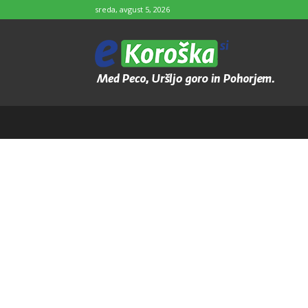
sreda, avgust 5, 2026
e-
Koroška