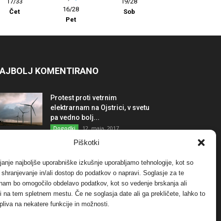
17/33
19/28
16/28
Čet
Sob
Pet
AJBOLJ KOMENTIRANO
Protest proti vetrnim
elektrarnam na Ojstrici, v svetu
pa vedno bolj...
12. maja, 2017
Dogodki
Piškotki
Tožilstvo v Celovcu v korist
elektrarnam Verbund
janje najboljše uporabniške izkušnje uporabljamo tehnologije, kot so
29. januarja, 2018
Dogodki
a shranjevanje in/ali dostop do podatkov o napravi. Soglasje za te
 nam bo omogočilo obdelavo podatkov, kot so vedenje brskanja ali
-ji na tem spletnem mestu. Če ne soglasja date ali ga prekličete, lahko to
FOTO: Razstava cvetličarskega
pliva na nekatere funkcije in možnosti.
mojstra Andreja Rusa
27. novembra, 2017
Dogodki