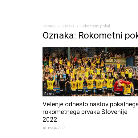
Domov
Oznake
Rokometni pokal
Oznaka: Rokometni po
Razno
Velenje odneslo naslov pokalneg
rokometnega prvaka Slovenije
2022
18. maja, 2022