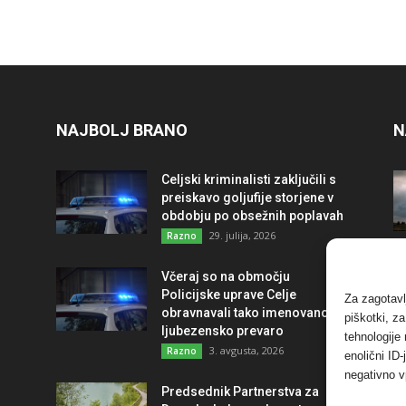
NAJBOLJ BRANO
N
Celjski kriminalisti zaključili s
preiskavo goljufije storjene v
obdobju po obsežnih poplavah
29. julija, 2026
Razno
Včeraj so na območju
Policijske uprave Celje
Za zagotavl
obravnavali tako imenovano
piškotki, z
ljubezensko prevaro
tehnologije
3. avgusta, 2026
Razno
enolični ID
negativno v
Predsednik Partnerstva za