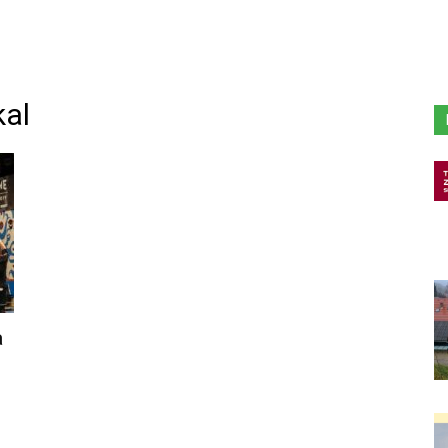
kal
a