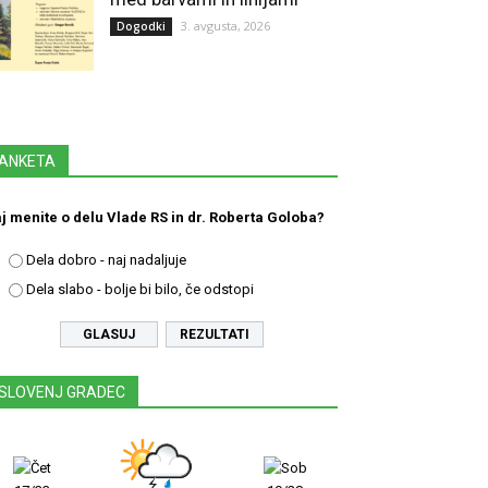
3. avgusta, 2026
Dogodki
ANKETA
j menite o delu Vlade RS in dr. Roberta Goloba?
Dela dobro - naj nadaljuje
Dela slabo - bolje bi bilo, če odstopi
REZULTATI
SLOVENJ GRADEC