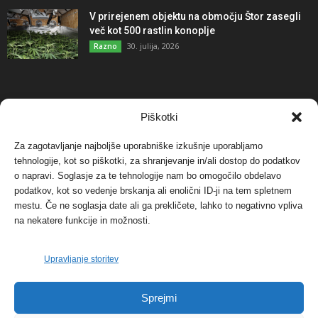
V prirejenem objektu na območju Štor zasegli
več kot 500 rastlin konoplje
30. julija, 2026
Razno
NAJBOLJ KOMENTIRANO
Piškotki
Za zagotavljanje najboljše uporabniške izkušnje uporabljamo
Protest proti vetrnim elektrarnam na Ojstrici, v
tehnologije, kot so piškotki, za shranjevanje in/ali dostop do podatkov
svetu pa vedno bolj...
o napravi. Soglasje za te tehnologije nam bo omogočilo obdelavo
12. maja, 2017
Dogodki
podatkov, kot so vedenje brskanja ali enolični ID-ji na tem spletnem
mestu. Če ne soglasja date ali ga prekličete, lahko to negativno vpliva
Tožilstvo v Celovcu v korist elektrarnam
na nekatere funkcije in možnosti.
Verbund
29. januarja, 2018
Dogodki
Upravljanje storitev
FOTO: Razstava cvetličarskega mojstra Andreja
Sprejmi
Rusa
27. novembra, 2017
Dogodki