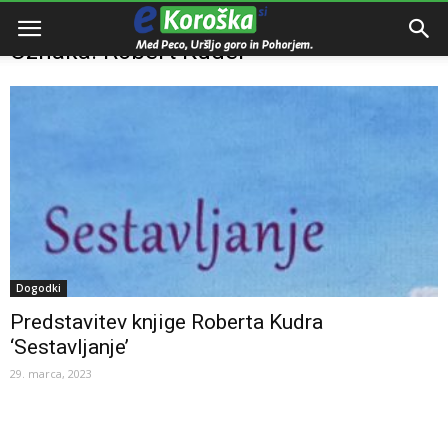
Domov
Oznake
Robert Kuder
Oznaka: Robert Kuder
Dogodki
Predstavitev knjige Roberta Kudra
‘Sestavljanje’
29. marca, 2023