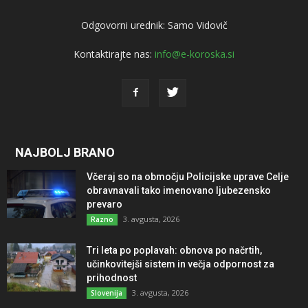
Odgovorni urednik: Samo Vidovič
Kontaktirajte nas:
info@e-koroska.si
NAJBOLJ BRANO
Včeraj so na območju Policijske uprave Celje
obravnavali tako imenovano ljubezensko
prevaro
3. avgusta, 2026
Razno
Tri leta po poplavah: obnova po načrtih,
učinkovitejši sistem in večja odpornost za
prihodnost
3. avgusta, 2026
Slovenija