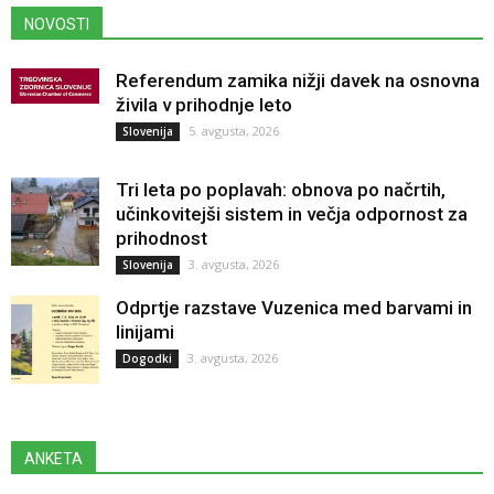
NOVOSTI
Referendum zamika nižji davek na osnovna
živila v prihodnje leto
5. avgusta, 2026
Slovenija
Tri leta po poplavah: obnova po načrtih,
učinkovitejši sistem in večja odpornost za
prihodnost
3. avgusta, 2026
Slovenija
Odprtje razstave Vuzenica med barvami in
linijami
3. avgusta, 2026
Dogodki
ANKETA