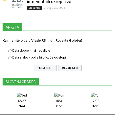
interventnih ukrepih za...
7. avgusta, 2026
Slovenija
ANKETA
Kaj menite o delu Vlade RS in dr. Roberta Goloba?
Dela dobro - naj nadaljuje
Dela slabo - bolje bi bilo, če odstopi
REZULTATI
SLOVENJ GRADEC
12/27
15/31
17/32
Ned
Pon
Tor