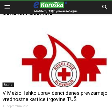
Domov
Oznake
Rdeči križ
Oznaka: Rdeči križ
Razno
V Mežici lahko upravičenci danes prevzamejo
vrednostne kartice trgovine TUŠ
18. septembra, 2023