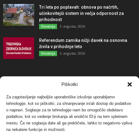
Tri leta po poplavah: obnova po načrtih,
učinkovitejši sistem in večja odpornost za
prihodnost
3. avgusta, 2026
Slovenija
Referendum zamika nižji davek na osnovna
živila v prihodnje leto
5. avgusta, 2026
Slovenija
NAJBOLJ KOMENTIRANO
Piškotki
Za zagotavljanje najboljše uporabniške izkušnje uporabljamo
Protest proti vetrnim elektrarnam na Ojstrici, v
tehnologije, kot so piškotki, za shranjevanje in/ali dostop do podatkov
svetu pa vedno bolj...
o napravi. Soglasje za te tehnologije nam bo omogočilo obdelavo
12. maja, 2017
Dogodki
podatkov, kot so vedenje brskanja ali enolični ID-ji na tem spletnem
mestu. Če ne soglasja date ali ga prekličete, lahko to negativno vpliva
Tožilstvo v Celovcu v korist elektrarnam
na nekatere funkcije in možnosti.
Verbund