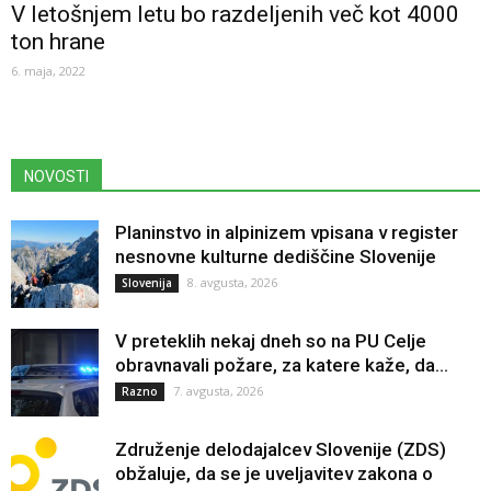
V letošnjem letu bo razdeljenih več kot 4000
ton hrane
6. maja, 2022
NOVOSTI
Planinstvo in alpinizem vpisana v register
nesnovne kulturne dediščine Slovenije
8. avgusta, 2026
Slovenija
V preteklih nekaj dneh so na PU Celje
obravnavali požare, za katere kaže, da...
7. avgusta, 2026
Razno
Združenje delodajalcev Slovenije (ZDS)
obžaluje, da se je uveljavitev zakona o