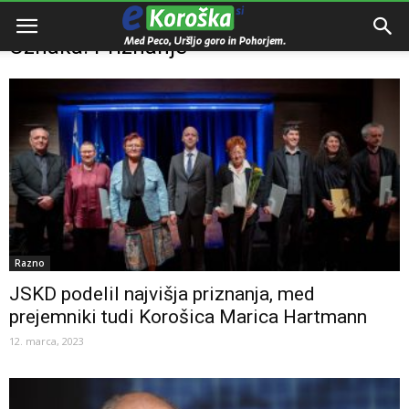
Domov
Oznake
Priznanje
Oznaka: Priznanje
Razno
JSKD podelil najvišja priznanja, med
prejemniki tudi Korošica Marica Hartmann
12. marca, 2023