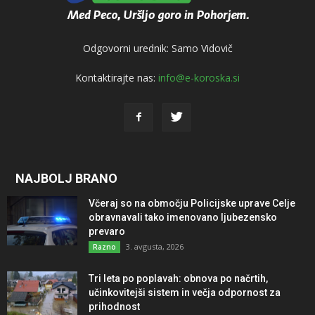
Odgovorni urednik: Samo Vidovič
Kontaktirajte nas:
info@e-koroska.si
NAJBOLJ BRANO
Včeraj so na območju Policijske uprave Celje
obravnavali tako imenovano ljubezensko
prevaro
3. avgusta, 2026
Razno
Tri leta po poplavah: obnova po načrtih,
učinkovitejši sistem in večja odpornost za
prihodnost