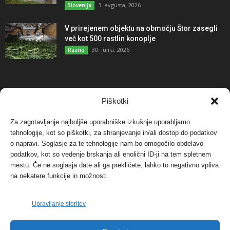
3. avgusta, 2026
Slovenija
V prirejenem objektu na območju Štor zasegli
več kot 500 rastlin konoplje
30. julija, 2026
Razno
NAJBOLJ KOMENTIRANO
Piškotki
Za zagotavljanje najboljše uporabniške izkušnje uporabljamo
Protest proti vetrnim elektrarnam na Ojstrici, v
tehnologije, kot so piškotki, za shranjevanje in/ali dostop do podatkov
svetu pa vedno bolj...
o napravi. Soglasje za te tehnologije nam bo omogočilo obdelavo
12. maja, 2017
Dogodki
podatkov, kot so vedenje brskanja ali enolični ID-ji na tem spletnem
mestu. Če ne soglasja date ali ga prekličete, lahko to negativno vpliva
Tožilstvo v Celovcu v korist elektrarnam
na nekatere funkcije in možnosti.
Verbund
29. januarja, 2018
Dogodki
Upravljanje storitev
FOTO: Razstava cvetličarskega mojstra Andreja