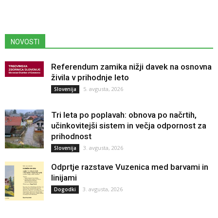
NOVOSTI
Referendum zamika nižji davek na osnovna
živila v prihodnje leto
5. avgusta, 2026
Slovenija
Tri leta po poplavah: obnova po načrtih,
učinkovitejši sistem in večja odpornost za
prihodnost
3. avgusta, 2026
Slovenija
Odprtje razstave Vuzenica med barvami in
linijami
3. avgusta, 2026
Dogodki