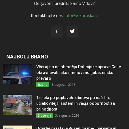
Odgovorni urednik: Samo Vidovič
Kontaktirajte nas:
info@e-koroska.si
NAJBOLJ BRANO
Včeraj so na območju Policijske uprave Celje
obravnavali tako imenovano ljubezensko
prevaro
3. avgusta, 2026
Razno
Tri leta po poplavah: obnova po načrtih,
učinkovitejši sistem in večja odpornost za
prihodnost
3. avgusta, 2026
Slovenija
Odprtje razstave Vuzenica med barvami in