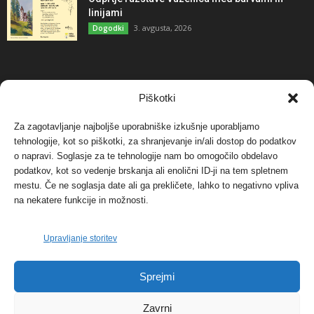
linijami
3. avgusta, 2026
Dogodki
NAJBOLJ KOMENTIRANO
Piškotki
Za zagotavljanje najboljše uporabniške izkušnje uporabljamo
Protest proti vetrnim elektrarnam na Ojstrici, v
tehnologije, kot so piškotki, za shranjevanje in/ali dostop do podatkov
svetu pa vedno bolj...
o napravi. Soglasje za te tehnologije nam bo omogočilo obdelavo
12. maja, 2017
Dogodki
podatkov, kot so vedenje brskanja ali enolični ID-ji na tem spletnem
mestu. Če ne soglasja date ali ga prekličete, lahko to negativno vpliva
Tožilstvo v Celovcu v korist elektrarnam
na nekatere funkcije in možnosti.
Verbund
29. januarja, 2018
Dogodki
Upravljanje storitev
FOTO: Razstava cvetličarskega mojstra Andreja
Sprejmi
Rusa
27. novembra, 2017
Dogodki
Zavrni