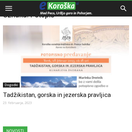
Domov
Oznake
Potopis
Oznaka: Potopis
Dogodki
Tadžikistan, gorska in jezerska pravljica
23. februarja, 2023
NOVOSTI