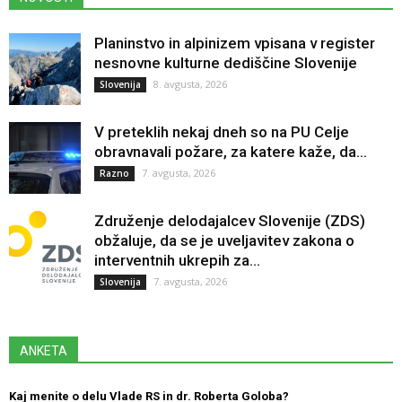
Planinstvo in alpinizem vpisana v register
nesnovne kulturne dediščine Slovenije
8. avgusta, 2026
Slovenija
V preteklih nekaj dneh so na PU Celje
obravnavali požare, za katere kaže, da...
7. avgusta, 2026
Razno
Združenje delodajalcev Slovenije (ZDS)
obžaluje, da se je uveljavitev zakona o
interventnih ukrepih za...
7. avgusta, 2026
Slovenija
ANKETA
Kaj menite o delu Vlade RS in dr. Roberta Goloba?