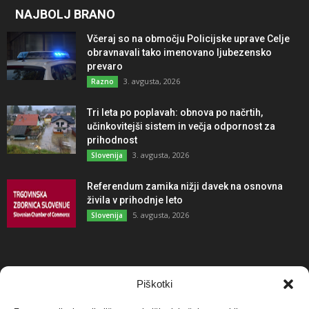
NAJBOLJ BRANO
Včeraj so na območju Policijske uprave Celje
obravnavali tako imenovano ljubezensko
prevaro
3. avgusta, 2026
Razno
Tri leta po poplavah: obnova po načrtih,
učinkovitejši sistem in večja odpornost za
prihodnost
3. avgusta, 2026
Slovenija
Referendum zamika nižji davek na osnovna
živila v prihodnje leto
5. avgusta, 2026
Slovenija
NAJBOLJ KOMENTIRANO
Piškotki