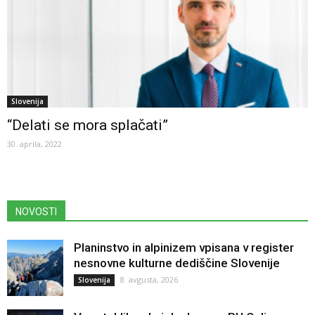
Slovenija
“Delati se mora splačati”
30. aprila, 2022
NOVOSTI
Planinstvo in alpinizem vpisana v register
nesnovne kulturne dediščine Slovenije
8. avgusta, 2026
Slovenija