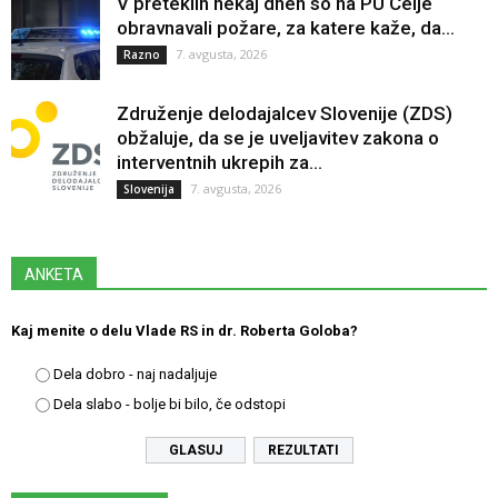
V preteklih nekaj dneh so na PU Celje
obravnavali požare, za katere kaže, da...
7. avgusta, 2026
Razno
Združenje delodajalcev Slovenije (ZDS)
obžaluje, da se je uveljavitev zakona o
interventnih ukrepih za...
7. avgusta, 2026
Slovenija
ANKETA
Kaj menite o delu Vlade RS in dr. Roberta Goloba?
Dela dobro - naj nadaljuje
Dela slabo - bolje bi bilo, če odstopi
REZULTATI