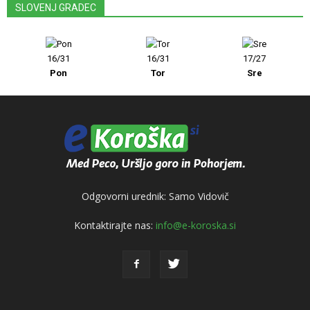
SLOVENJ GRADEC
16/31
16/31
17/27
Pon
Tor
Sre
Odgovorni urednik: Samo Vidovič
Kontaktirajte nas:
info@e-koroska.si