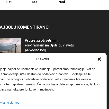
Pet
Sob
Ned
AJBOLJ KOMENTIRANO
Protest proti vetrnim
elektrarnam na Ojstrici, v svetu
pa vedno bolj...
12. maja, 2017
Dogodki
Piškotki
Tožilstvo v Celovcu v korist
janje najboljše uporabniške izkušnje uporabljamo tehnologije, kot so
elektrarnam Verbund
a shranjevanje in/ali dostop do podatkov o napravi. Soglasje za te
29. januarja, 2018
Dogodki
 nam bo omogočilo obdelavo podatkov, kot so vedenje brskanja ali
-ji na tem spletnem mestu. Če ne soglasja date ali ga prekličete, lahko to
pliva na nekatere funkcije in možnosti.
FOTO: Razstava cvetličarskega
mojstra Andreja Rusa
27. novembra, 2017
Dogodki
vljanje storitev