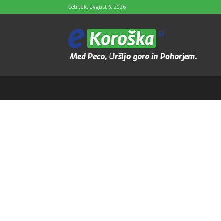
četrtek, avgust 6, 2026
e-
Koroška