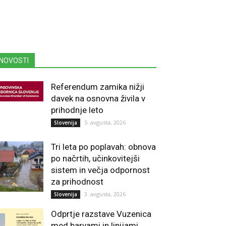
NOVOSTI
Referendum zamika nižji
davek na osnovna živila v
prihodnje leto
5. avgusta, 2026
Slovenija
Tri leta po poplavah: obnova
po načrtih, učinkovitejši
sistem in večja odpornost
za prihodnost
3. avgusta, 2026
Slovenija
Odprtje razstave Vuzenica
med barvami in linijami