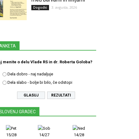
3. avgusta, 2026
Dogodki
ANKETA
j menite o delu Vlade RS in dr. Roberta Goloba?
Dela dobro - naj nadaljuje
Dela slabo - bolje bi bilo, če odstopi
REZULTATI
SLOVENJ GRADEC
15/28
14/27
14/28