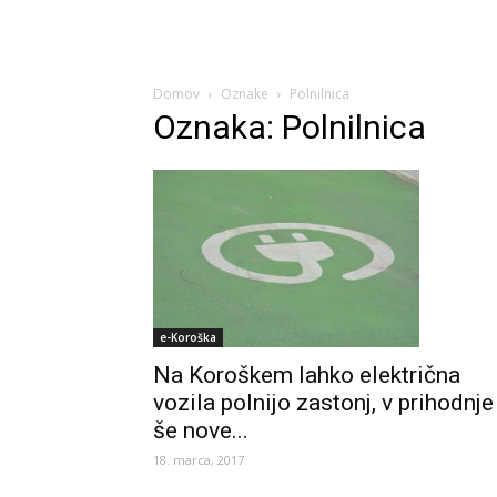
Domov
Oznake
Polnilnica
Oznaka: Polnilnica
e-Koroška
Na Koroškem lahko električna
vozila polnijo zastonj, v prihodnje
še nove...
18. marca, 2017