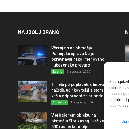
NAJBOLJ BRANO
N
Včeraj so na območju
Policijske uprave Celje
obravnavali tako imenovano
ljubezensko prevaro
3. avgusta, 2026
Razno
Za zagotavl
Tri leta po poplavah: obnova po
piškotki, z
načrtih, učinkovitejši sistem in
tehnologije
večja odpornost za prihodnost
enolični ID
3. avgusta, 2026
Slovenija
negativno v
V prirejenem objektu na
območju Štor zasegli več kot
Upra
500 rastlin konoplje