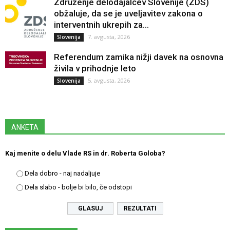
Združenje delodajalcev Slovenije (ZDS)
obžaluje, da se je uveljavitev zakona o
interventnih ukrepih za...
7. avgusta, 2026
Slovenija
Referendum zamika nižji davek na osnovna
živila v prihodnje leto
5. avgusta, 2026
Slovenija
ANKETA
Kaj menite o delu Vlade RS in dr. Roberta Goloba?
Dela dobro - naj nadaljuje
Dela slabo - bolje bi bilo, če odstopi
REZULTATI