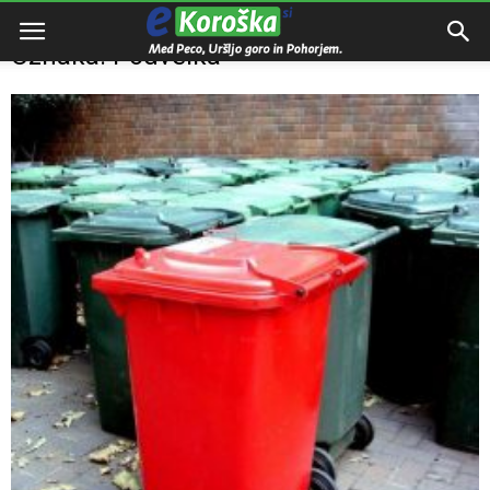
Domov
Oznake
Podvelka
Oznaka: Podvelka