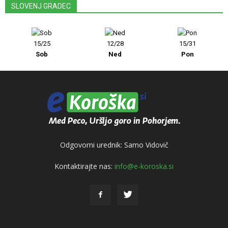
SLOVENJ GRADEC
15/25
12/28
15/31
Sob
Ned
Pon
Odgovorni urednik: Samo Vidovič
Kontaktirajte nas:
info@e-koroska.si