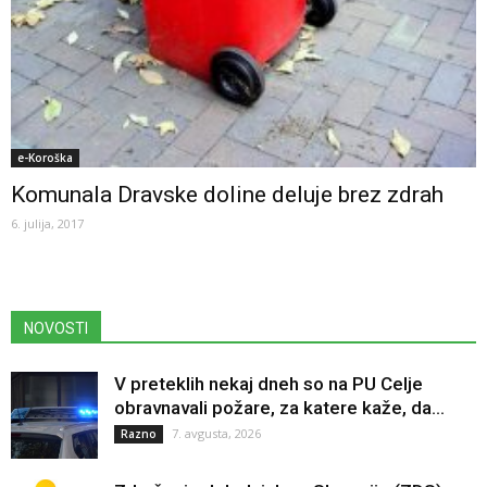
e-Koroška
Komunala Dravske doline deluje brez zdrah
6. julija, 2017
NOVOSTI
V preteklih nekaj dneh so na PU Celje
obravnavali požare, za katere kaže, da...
7. avgusta, 2026
Razno