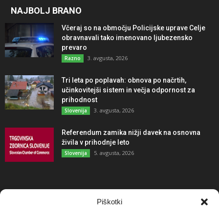
NAJBOLJ BRANO
Včeraj so na območju Policijske uprave Celje
obravnavali tako imenovano ljubezensko
prevaro
3. avgusta, 2026
Razno
Tri leta po poplavah: obnova po načrtih,
učinkovitejši sistem in večja odpornost za
prihodnost
3. avgusta, 2026
Slovenija
Referendum zamika nižji davek na osnovna
živila v prihodnje leto
5. avgusta, 2026
Slovenija
NAJBOLJ KOMENTIRANO
Piškotki