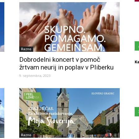
Razno
Dobrodelni koncert v pomoč
Ka
žrtvam neurij in poplav v Pliberku
9. septembra, 2023
Razno