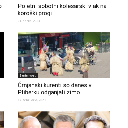
o
Poletni sobotni kolesarski vlak na
koroški progi
21. aprila, 2023
Zanimivosti
Črnjanski kurenti so danes v
Pliberku odganjali zimo
17. februarja, 2023