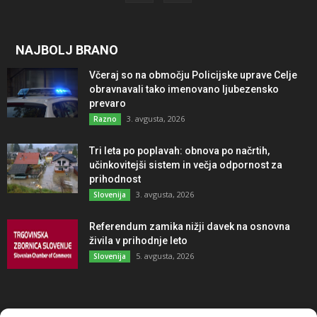
NAJBOLJ BRANO
Včeraj so na območju Policijske uprave Celje
obravnavali tako imenovano ljubezensko
prevaro
3. avgusta, 2026
Razno
Tri leta po poplavah: obnova po načrtih,
učinkovitejši sistem in večja odpornost za
prihodnost
3. avgusta, 2026
Slovenija
Referendum zamika nižji davek na osnovna
živila v prihodnje leto
5. avgusta, 2026
Slovenija