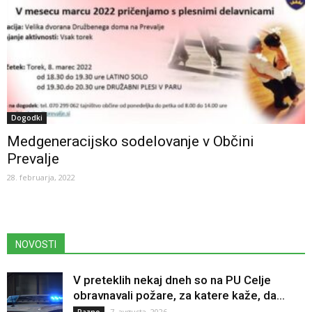
Dogodki
Medgeneracijsko sodelovanje v Občini
Prevalje
28. februarja, 2022
NOVOSTI
V preteklih nekaj dneh so na PU Celje
obravnavali požare, za katere kaže, da...
7. avgusta, 2026
Razno