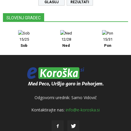
REZULTATI
SLOVENJ GRADEC
15/25
12/28
15/31
Sob
Ned
Pon
Odgovorni urednik: Samo Vidovič
Kontaktirajte nas:
info@e-koroska.si