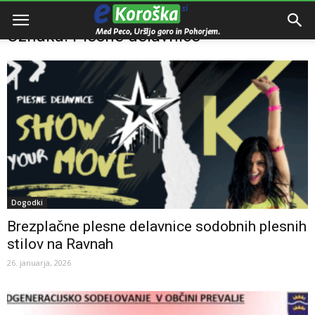
Domov
Oznake
Plesne delavnice
Oznaka: Plesne delavnice
Dogodki
Brezplačne plesne delavnice sodobnih plesnih
stilov na Ravnah
26. januarja, 2026