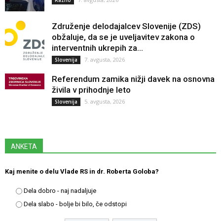
Združenje delodajalcev Slovenije (ZDS)
obžaluje, da se je uveljavitev zakona o
interventnih ukrepih za...
7. avgusta, 2026
Slovenija
Referendum zamika nižji davek na osnovna
živila v prihodnje leto
5. avgusta, 2026
Slovenija
ANKETA
Kaj menite o delu Vlade RS in dr. Roberta Goloba?
Dela dobro - naj nadaljuje
Dela slabo - bolje bi bilo, če odstopi