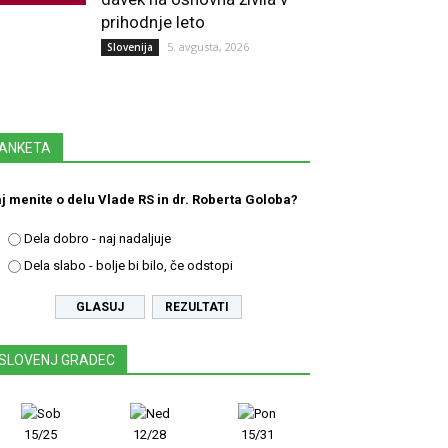
prihodnje leto
5. avgusta, 2026
Slovenija
ANKETA
j menite o delu Vlade RS in dr. Roberta Goloba?
Dela dobro - naj nadaljuje
Dela slabo - bolje bi bilo, če odstopi
REZULTATI
SLOVENJ GRADEC
15/25
12/28
15/31