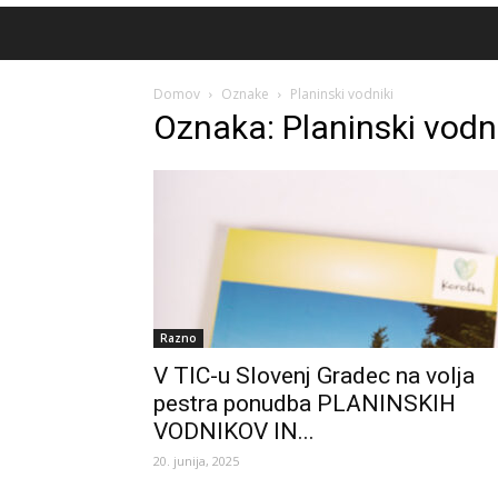
Domov
Oznake
Planinski vodniki
Oznaka: Planinski vodn
Razno
V TIC-u Slovenj Gradec na volja
pestra ponudba PLANINSKIH
VODNIKOV IN...
20. junija, 2025