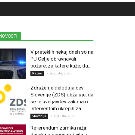
NOVOSTI
V preteklih nekaj dneh so na
PU Celje obravnavali
požare, za katere kaže, da...
7. avgusta, 2026
Razno
Združenje delodajalcev
Slovenije (ZDS) obžaluje, da
se je uveljavitev zakona o
interventnih ukrepih za...
7. avgusta, 2026
Slovenija
Referendum zamika nižji
davek na osnovna živila v