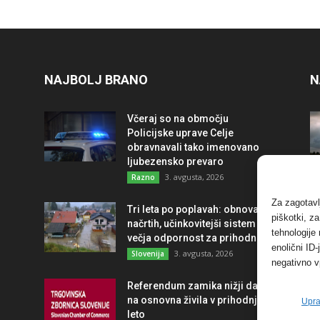
NAJBOLJ BRANO
N
Včeraj so na območju
Policijske uprave Celje
obravnavali tako imenovano
ljubezensko prevaro
3. avgusta, 2026
Razno
Za zagotavl
Tri leta po poplavah: obnova po
piškotki, z
načrtih, učinkovitejši sistem in
tehnologije
večja odpornost za prihodnost
enolični ID
3. avgusta, 2026
Slovenija
negativno v
Referendum zamika nižji davek
na osnovna živila v prihodnje
Upra
leto