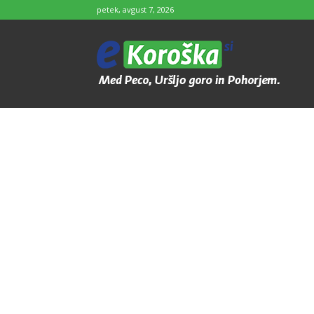
petek, avgust 7, 2026
e-
Koroška