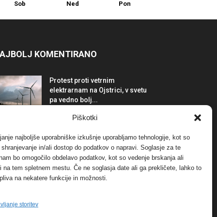
Sob
Ned
Pon
AJBOLJ KOMENTIRANO
Protest proti vetrnim
elektrarnam na Ojstrici, v svetu
pa vedno bolj...
12. maja, 2017
Dogodki
Piškotki
Tožilstvo v Celovcu v korist
janje najboljše uporabniške izkušnje uporabljamo tehnologije, kot so
elektrarnam Verbund
a shranjevanje in/ali dostop do podatkov o napravi. Soglasje za te
29. januarja, 2018
Dogodki
 nam bo omogočilo obdelavo podatkov, kot so vedenje brskanja ali
-ji na tem spletnem mestu. Če ne soglasja date ali ga prekličete, lahko to
pliva na nekatere funkcije in možnosti.
FOTO: Razstava cvetličarskega
mojstra Andreja Rusa
27. novembra, 2017
Dogodki
vljanje storitev