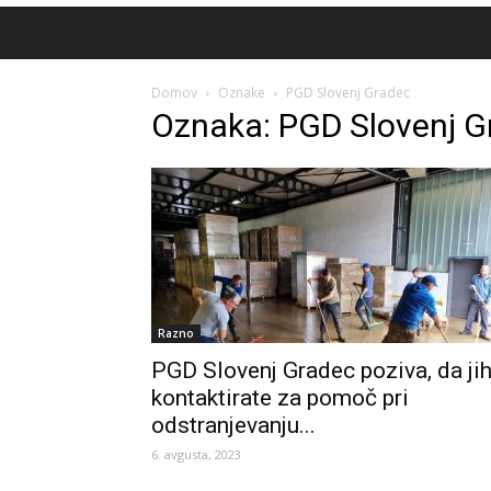
Domov
Oznake
PGD Slovenj Gradec
Oznaka: PGD Slovenj G
Razno
PGD Slovenj Gradec poziva, da ji
kontaktirate za pomoč pri
odstranjevanju...
6. avgusta, 2023