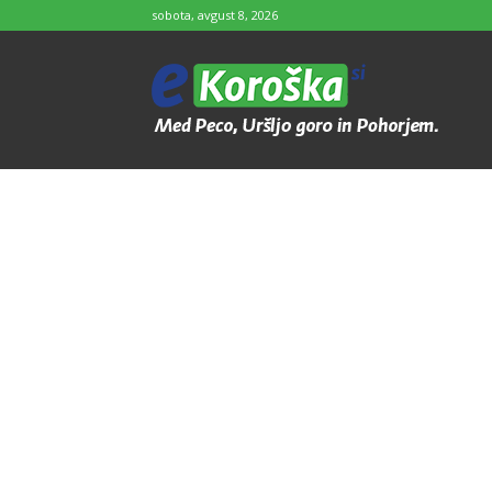
sobota, avgust 8, 2026
e-
Koroška