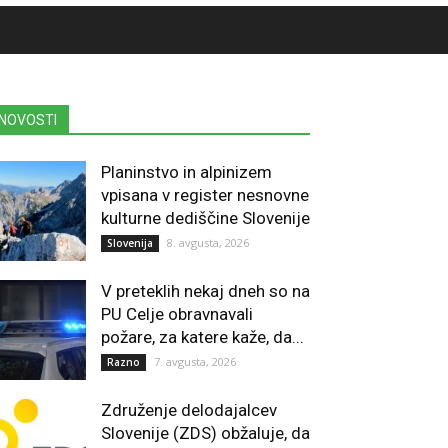
NOVOSTI
Planinstvo in alpinizem
vpisana v register nesnovne
kulturne dediščine Slovenije
8. avgusta, 2026
Slovenija
V preteklih nekaj dneh so na
PU Celje obravnavali
požare, za katere kaže, da...
7. avgusta, 2026
Razno
Združenje delodajalcev
Slovenije (ZDS) obžaluje, da