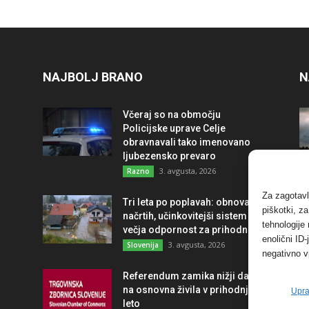
NAJBOLJ BRANO
N
Včeraj so na območju
Policijske uprave Celje
obravnavali tako imenovano
ljubezensko prevaro
3. avgusta, 2026
Razno
Za zagotavl
Tri leta po poplavah: obnova po
piškotki, z
načrtih, učinkovitejši sistem in
tehnologije
večja odpornost za prihodnost
enolični ID
3. avgusta, 2026
Slovenija
negativno v
Referendum zamika nižji davek
na osnovna živila v prihodnje
Upra
leto