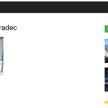
radec
h