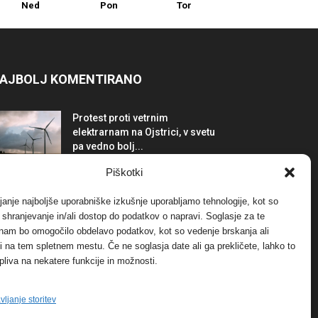
Ned
Pon
Tor
AJBOLJ KOMENTIRANO
Protest proti vetrnim
elektrarnam na Ojstrici, v svetu
pa vedno bolj...
12. maja, 2017
Dogodki
Piškotki
Tožilstvo v Celovcu v korist
janje najboljše uporabniške izkušnje uporabljamo tehnologije, kot so
elektrarnam Verbund
a shranjevanje in/ali dostop do podatkov o napravi. Soglasje za te
29. januarja, 2018
Dogodki
 nam bo omogočilo obdelavo podatkov, kot so vedenje brskanja ali
-ji na tem spletnem mestu. Če ne soglasja date ali ga prekličete, lahko to
pliva na nekatere funkcije in možnosti.
FOTO: Razstava cvetličarskega
mojstra Andreja Rusa
27. novembra, 2017
Dogodki
vljanje storitev