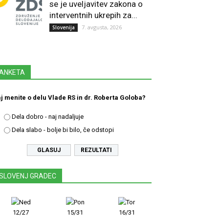
se je uveljavitev zakona o
interventnih ukrepih za...
7. avgusta, 2026
Slovenija
ANKETA
j menite o delu Vlade RS in dr. Roberta Goloba?
Dela dobro - naj nadaljuje
Dela slabo - bolje bi bilo, če odstopi
REZULTATI
SLOVENJ GRADEC
12/27
15/31
16/31