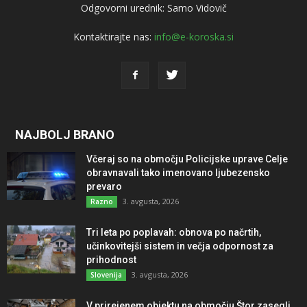
Odgovorni urednik: Samo Vidovič
Kontaktirajte nas:
info@e-koroska.si
NAJBOLJ BRANO
Včeraj so na območju Policijske uprave Celje
obravnavali tako imenovano ljubezensko
prevaro
3. avgusta, 2026
Razno
Tri leta po poplavah: obnova po načrtih,
učinkovitejši sistem in večja odpornost za
prihodnost
3. avgusta, 2026
Slovenija
V prirejenem objektu na območju Štor zasegli