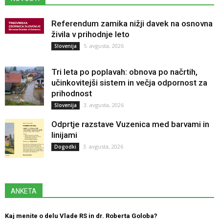
Referendum zamika nižji davek na osnovna
živila v prihodnje leto
5. avgusta, 2026
Slovenija
Tri leta po poplavah: obnova po načrtih,
učinkovitejši sistem in večja odpornost za
prihodnost
3. avgusta, 2026
Slovenija
Odprtje razstave Vuzenica med barvami in
linijami
3. avgusta, 2026
Dogodki
ANKETA
Kaj menite o delu Vlade RS in dr. Roberta Goloba?