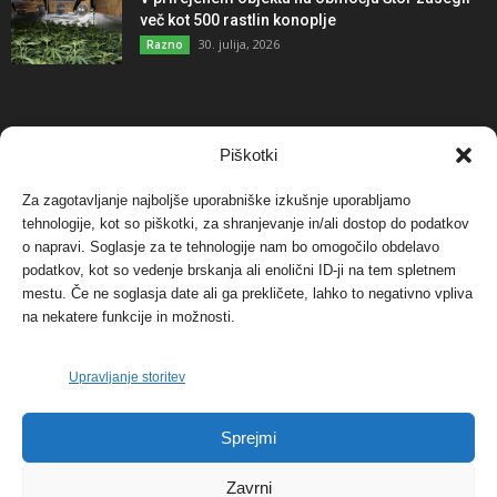
več kot 500 rastlin konoplje
30. julija, 2026
Razno
NAJBOLJ KOMENTIRANO
Piškotki
Za zagotavljanje najboljše uporabniške izkušnje uporabljamo
Protest proti vetrnim elektrarnam na Ojstrici, v
tehnologije, kot so piškotki, za shranjevanje in/ali dostop do podatkov
svetu pa vedno bolj...
o napravi. Soglasje za te tehnologije nam bo omogočilo obdelavo
12. maja, 2017
Dogodki
podatkov, kot so vedenje brskanja ali enolični ID-ji na tem spletnem
mestu. Če ne soglasja date ali ga prekličete, lahko to negativno vpliva
Tožilstvo v Celovcu v korist elektrarnam
na nekatere funkcije in možnosti.
Verbund
29. januarja, 2018
Dogodki
Upravljanje storitev
FOTO: Razstava cvetličarskega mojstra Andreja
Sprejmi
Rusa
27. novembra, 2017
Dogodki
Zavrni