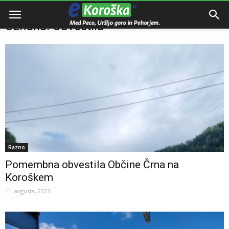
Domov
Oznake
Obvestila
Oznaka: Obvestila
Razno
Pomembna obvestila Občine Črna na
Koroškem
11. avgusta, 2023