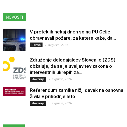
NOVOSTI
V preteklih nekaj dneh so na PU Celje
obravnavali požare, za katere kaže, da...
7. avgusta, 2026
Razno
Združenje delodajalcev Slovenije (ZDS)
obžaluje, da se je uveljavitev zakona o
interventnih ukrepih za...
7. avgusta, 2026
Slovenija
Referendum zamika nižji davek na osnovna
živila v prihodnje leto
5. avgusta, 2026
Slovenija