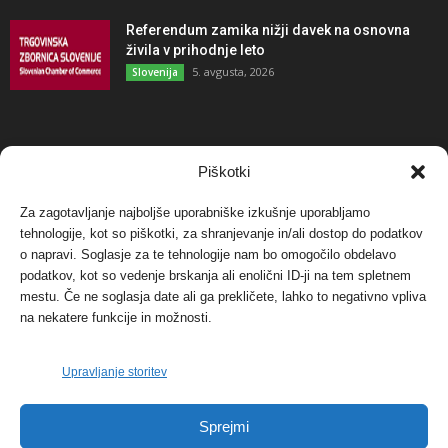
Referendum zamika nižji davek na osnovna
živila v prihodnje leto
5. avgusta, 2026
Slovenija
NAJBOLJ KOMENTIRANO
Piškotki
Za zagotavljanje najboljše uporabniške izkušnje uporabljamo
Protest proti vetrnim elektrarnam na Ojstrici, v
tehnologije, kot so piškotki, za shranjevanje in/ali dostop do podatkov
svetu pa vedno bolj...
o napravi. Soglasje za te tehnologije nam bo omogočilo obdelavo
12. maja, 2017
Dogodki
podatkov, kot so vedenje brskanja ali enolični ID-ji na tem spletnem
mestu. Če ne soglasja date ali ga prekličete, lahko to negativno vpliva
Tožilstvo v Celovcu v korist elektrarnam
na nekatere funkcije in možnosti.
Verbund
29. januarja, 2018
Dogodki
Upravljanje storitev
FOTO: Razstava cvetličarskega mojstra Andreja
Sprejmi
Rusa
27. novembra, 2017