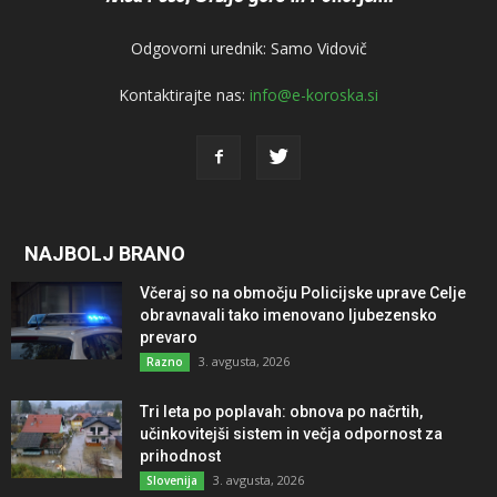
Odgovorni urednik: Samo Vidovič
Kontaktirajte nas:
info@e-koroska.si
NAJBOLJ BRANO
Včeraj so na območju Policijske uprave Celje
obravnavali tako imenovano ljubezensko
prevaro
3. avgusta, 2026
Razno
Tri leta po poplavah: obnova po načrtih,
učinkovitejši sistem in večja odpornost za
prihodnost
3. avgusta, 2026
Slovenija