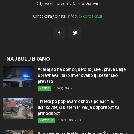
Odgovorni urednik: Samo Vidovič
Kontaktirajte nas:
info@e-koroska.si
NAJBOLJ BRANO
Včeraj so na območju Policijske uprave Celje
obravnavali tako imenovano ljubezensko
prevaro
3. avgusta, 2026
Razno
Tri leta po poplavah: obnova po načrtih,
učinkovitejši sistem in večja odpornost za
prihodnost
3. avgusta, 2026
Slovenija
V prirejenem objektu na območju Štor zasegli