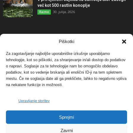
več kot 500 rastlin konoplje
30. julija, 2026
Razno
NAJBOLJ KOMENTIRANO
Piškotki
Za zagotavljanje najboljše uporabniške izkušnje uporabljamo
Protest proti vetrnim elektrarnam na Ojstrici, v
tehnologije, kot so piškotki, za shranjevanje in/ali dostop do podatkov
svetu pa vedno bolj...
o napravi. Soglasje za te tehnologije nam bo omogočilo obdelavo
12. maja, 2017
Dogodki
podatkov, kot so vedenje brskanja ali enolični ID-ji na tem spletnem
mestu. Če ne soglasja date ali ga prekličete, lahko to negativno vpliva
Tožilstvo v Celovcu v korist elektrarnam
na nekatere funkcije in možnosti.
Verbund
29. januarja, 2018
Dogodki
Upravljanje storitev
FOTO: Razstava cvetličarskega mojstra Andreja
Sprejmi
Rusa
27. novembra, 2017
Dogodki
Zavrni