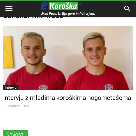
Domov
Oznake
Nik Krebs
Oznaka: Nik Krebs
Intervju
Intervju z mladima koroškima nogometašema
19. avgusta, 2022
NOVOSTI