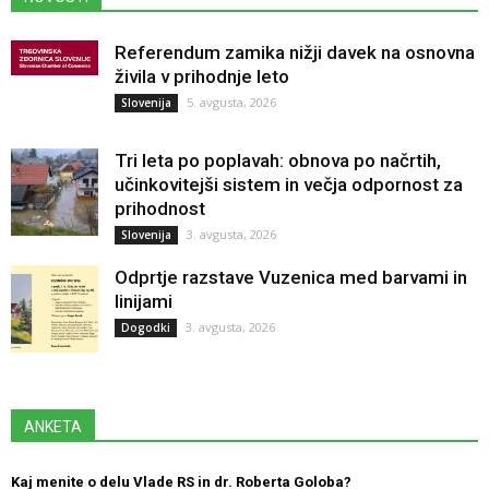
Referendum zamika nižji davek na osnovna
živila v prihodnje leto
5. avgusta, 2026
Slovenija
Tri leta po poplavah: obnova po načrtih,
učinkovitejši sistem in večja odpornost za
prihodnost
3. avgusta, 2026
Slovenija
Odprtje razstave Vuzenica med barvami in
linijami
3. avgusta, 2026
Dogodki
ANKETA
Kaj menite o delu Vlade RS in dr. Roberta Goloba?