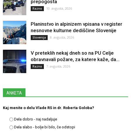
prepogosta
10. avgusta, 2026
Razno
Planinstvo in alpinizem vpisana v register
nesnovne kulturne dediščine Slovenije
8. avgusta, 2026
Slovenija
V preteklih nekaj dneh so na PU Celje
obravnavali požare, za katere kaže, da...
7. avgusta, 2026
Razno
ANKETA
Kaj menite o delu Vlade RS in dr. Roberta Goloba?
Dela dobro - naj nadaljuje
Dela slabo - bolje bi bilo, če odstopi