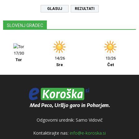
REZULTATI
SLOVENJ GRADEC
17/30
14/26
13/26
Tor
Sre
Čet
Odgovorni urednik: Samo Vidovič
Kontaktirajte nas:
info@e-koroska.si