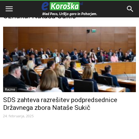
Domov
Oznake
Nataša Sukič
Oznaka: Nataša Sukič
Razno
SDS zahteva razrešitev podpredsednice
Državnega zbora Nataše Sukič
24. februarja, 2025