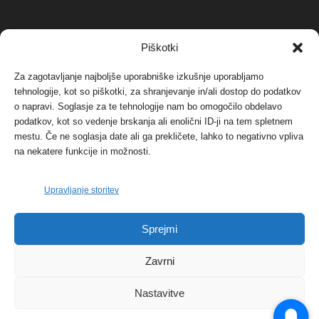
NAJBOLJ KOMENTIRANO
Piškotki
Za zagotavljanje najboljše uporabniške izkušnje uporabljamo
Protest proti vetrnim elektrarnam na Ojstrici, v
tehnologije, kot so piškotki, za shranjevanje in/ali dostop do podatkov
svetu pa vedno bolj...
o napravi. Soglasje za te tehnologije nam bo omogočilo obdelavo
12. maja, 2017
Dogodki
podatkov, kot so vedenje brskanja ali enolični ID-ji na tem spletnem
mestu. Če ne soglasja date ali ga prekličete, lahko to negativno vpliva
Tožilstvo v Celovcu v korist elektrarnam
na nekatere funkcije in možnosti.
Verbund
29. januarja, 2018
Dogodki
Upravljanje storitev
FOTO: Razstava cvetličarskega mojstra Andreja
Sprejmi
Rusa
27. novembra, 2017
Dogodki
Zavrni
Nastavitve