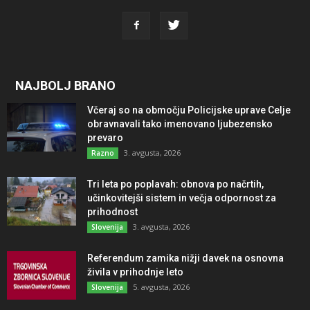
NAJBOLJ BRANO
Včeraj so na območju Policijske uprave Celje
obravnavali tako imenovano ljubezensko
prevaro
3. avgusta, 2026
Razno
Tri leta po poplavah: obnova po načrtih,
učinkovitejši sistem in večja odpornost za
prihodnost
3. avgusta, 2026
Slovenija
Referendum zamika nižji davek na osnovna
živila v prihodnje leto
5. avgusta, 2026
Slovenija