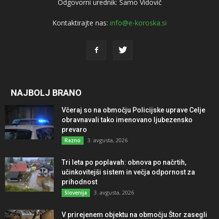
Odgovorni urednik: Samo Vidovič
Kontaktirajte nas:
info@e-koroska.si
NAJBOLJ BRANO
Včeraj so na območju Policijske uprave Celje
obravnavali tako imenovano ljubezensko
prevaro
3. avgusta, 2026
Razno
Tri leta po poplavah: obnova po načrtih,
učinkovitejši sistem in večja odpornost za
prihodnost
3. avgusta, 2026
Slovenija
V prirejenem objektu na območju Štor zasegli