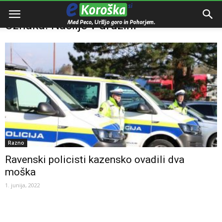
Domov
Oznake
Nasilje v družini
Oznaka: Nasilje v družini
Razno
Ravenski policisti kazensko ovadili dva
moška
1. junija, 2022