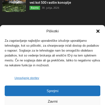
več kot 500 rastlin konoplje
30. julija, 2026
Razno
NAJBOLJ KOMENTIRANO
Piškotki
Za zagotavljanje najboljše uporabniške izkušnje uporabljamo
Protest proti vetrnim elektrarnam na Ojstrici, v
tehnologije, kot so piškotki, za shranjevanje in/ali dostop do podatkov
svetu pa vedno bolj...
o napravi. Soglasje za te tehnologije nam bo omogočilo obdelavo
12. maja, 2017
Dogodki
podatkov, kot so vedenje brskanja ali enolični ID-ji na tem spletnem
mestu. Če ne soglasja date ali ga prekličete, lahko to negativno vpliva
Tožilstvo v Celovcu v korist elektrarnam
na nekatere funkcije in možnosti.
Verbund
29. januarja, 2018
Dogodki
Upravljanje storitev
FOTO: Razstava cvetličarskega mojstra Andreja
Sprejmi
Rusa
27. novembra, 2017
Dogodki
Zavrni