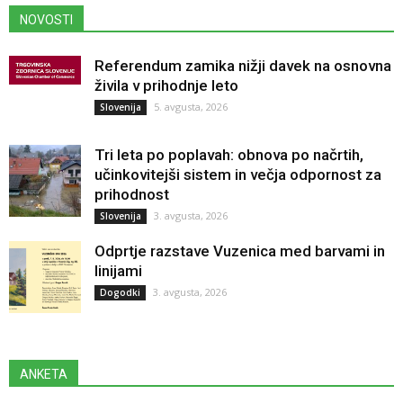
NOVOSTI
Referendum zamika nižji davek na osnovna
živila v prihodnje leto
5. avgusta, 2026
Slovenija
Tri leta po poplavah: obnova po načrtih,
učinkovitejši sistem in večja odpornost za
prihodnost
3. avgusta, 2026
Slovenija
Odprtje razstave Vuzenica med barvami in
linijami
3. avgusta, 2026
Dogodki
ANKETA