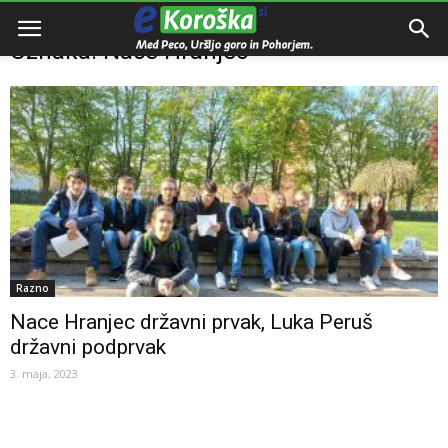
Domov
Oznake
Nace Hranjec
Oznaka: Nace Hranjec
Razno
Nace Hranjec državni prvak, Luka Peruš
državni podprvak
3. maja, 2023