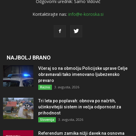
Odgovorni urednik: Samo Vidovič
Kontaktirajte nas:
info@e-koroska.si
NAJBOLJ BRANO
Včeraj so na območju Policijske uprave Celje
obravnavali tako imenovano ljubezensko
prevaro
3. avgusta, 2026
Razno
Tri leta po poplavah: obnova po načrtih,
učinkovitejši sistem in večja odpornost za
prihodnost
3. avgusta, 2026
Slovenija
Referendum zamika nižji davek na osnovna