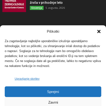
živila v prihodnje leto
5. avgusta, 2026
Slovenija
NAJBOLJ KOMENTIRANO
Piškotki
Za zagotavljanje najboljše uporabniške izkušnje uporabljamo
Protest proti vetrnim elektrarnam na Ojstrici, v
tehnologije, kot so piškotki, za shranjevanje in/ali dostop do podatkov
svetu pa vedno bolj...
o napravi. Soglasje za te tehnologije nam bo omogočilo obdelavo
12. maja, 2017
Dogodki
podatkov, kot so vedenje brskanja ali enolični ID-ji na tem spletnem
mestu. Če ne soglasja date ali ga prekličete, lahko to negativno vpliva
Tožilstvo v Celovcu v korist elektrarnam
na nekatere funkcije in možnosti.
Verbund
29. januarja, 2018
Dogodki
Upravljanje storitev
FOTO: Razstava cvetličarskega mojstra Andreja
Sprejmi
Rusa
27. novembra, 2017
Dogodki
Zavrni