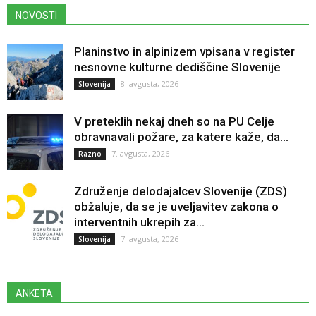
NOVOSTI
Planinstvo in alpinizem vpisana v register
nesnovne kulturne dediščine Slovenije
8. avgusta, 2026
Slovenija
V preteklih nekaj dneh so na PU Celje
obravnavali požare, za katere kaže, da...
7. avgusta, 2026
Razno
Združenje delodajalcev Slovenije (ZDS)
obžaluje, da se je uveljavitev zakona o
interventnih ukrepih za...
7. avgusta, 2026
Slovenija
ANKETA