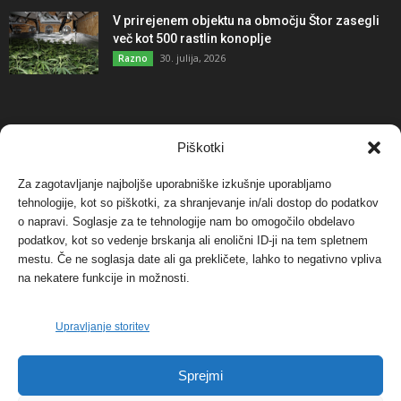
V prirejenem objektu na območju Štor zasegli
več kot 500 rastlin konoplje
30. julija, 2026
Razno
NAJBOLJ KOMENTIRANO
Piškotki
Za zagotavljanje najboljše uporabniške izkušnje uporabljamo
Protest proti vetrnim elektrarnam na Ojstrici, v
tehnologije, kot so piškotki, za shranjevanje in/ali dostop do podatkov
svetu pa vedno bolj...
o napravi. Soglasje za te tehnologije nam bo omogočilo obdelavo
12. maja, 2017
Dogodki
podatkov, kot so vedenje brskanja ali enolični ID-ji na tem spletnem
mestu. Če ne soglasja date ali ga prekličete, lahko to negativno vpliva
Tožilstvo v Celovcu v korist elektrarnam
na nekatere funkcije in možnosti.
Verbund
29. januarja, 2018
Dogodki
Upravljanje storitev
FOTO: Razstava cvetličarskega mojstra Andreja
Sprejmi
Rusa
27. novembra, 2017
Dogodki