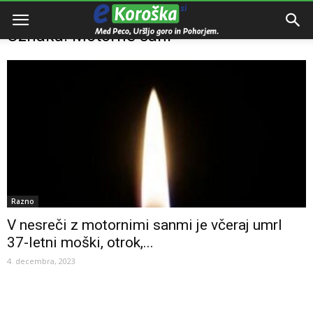
Domov
Oznake
Motorne sani
Oznaka: Motorne sani
Razno
V nesreči z motornimi sanmi je včeraj umrl
37-letni moški, otrok,...
4. decembra, 2023