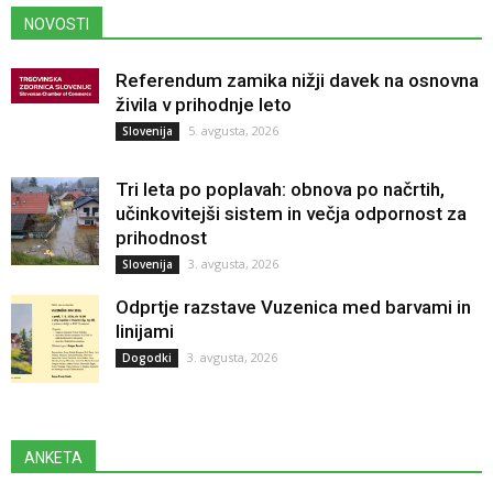
NOVOSTI
Referendum zamika nižji davek na osnovna
živila v prihodnje leto
5. avgusta, 2026
Slovenija
Tri leta po poplavah: obnova po načrtih,
učinkovitejši sistem in večja odpornost za
prihodnost
3. avgusta, 2026
Slovenija
Odprtje razstave Vuzenica med barvami in
linijami
3. avgusta, 2026
Dogodki
ANKETA