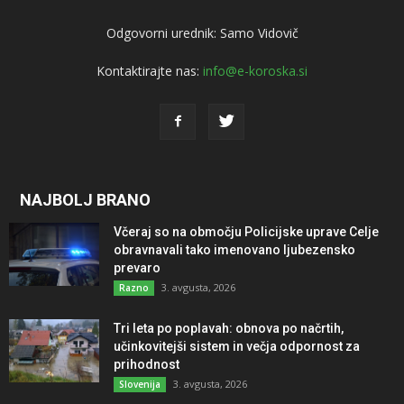
Odgovorni urednik: Samo Vidovič
Kontaktirajte nas:
info@e-koroska.si
NAJBOLJ BRANO
Včeraj so na območju Policijske uprave Celje
obravnavali tako imenovano ljubezensko
prevaro
3. avgusta, 2026
Razno
Tri leta po poplavah: obnova po načrtih,
učinkovitejši sistem in večja odpornost za
prihodnost
3. avgusta, 2026
Slovenija