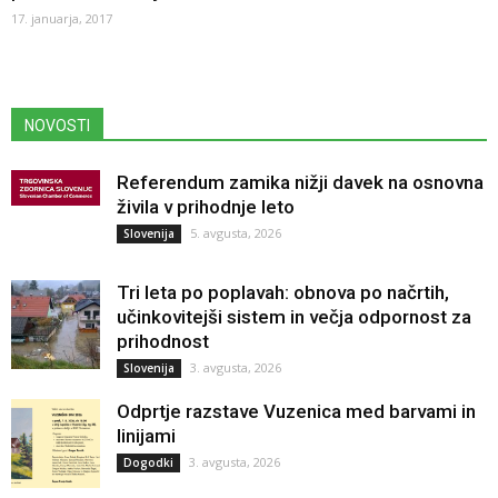
17. januarja, 2017
NOVOSTI
Referendum zamika nižji davek na osnovna
živila v prihodnje leto
5. avgusta, 2026
Slovenija
Tri leta po poplavah: obnova po načrtih,
učinkovitejši sistem in večja odpornost za
prihodnost
3. avgusta, 2026
Slovenija
Odprtje razstave Vuzenica med barvami in
linijami
3. avgusta, 2026
Dogodki