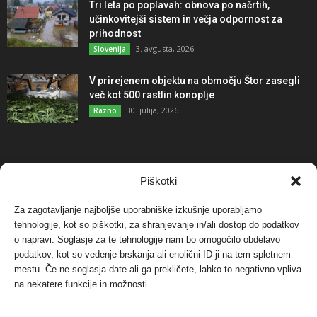
Tri leta po poplavah: obnova po načrtih,
učinkovitejši sistem in večja odpornost za
prihodnost
3. avgusta, 2026
Slovenija
V prirejenem objektu na območju Štor zasegli
več kot 500 rastlin konoplje
30. julija, 2026
Razno
NAJBOLJ KOMENTIRANO
Piškotki
Za zagotavljanje najboljše uporabniške izkušnje uporabljamo
Protest proti vetrnim elektrarnam na Ojstrici, v
tehnologije, kot so piškotki, za shranjevanje in/ali dostop do podatkov
svetu pa vedno bolj...
o napravi. Soglasje za te tehnologije nam bo omogočilo obdelavo
12. maja, 2017
Dogodki
podatkov, kot so vedenje brskanja ali enolični ID-ji na tem spletnem
mestu. Če ne soglasja date ali ga prekličete, lahko to negativno vpliva
Tožilstvo v Celovcu v korist elektrarnam
na nekatere funkcije in možnosti.
Verbund
29. januarja, 2018
Dogodki