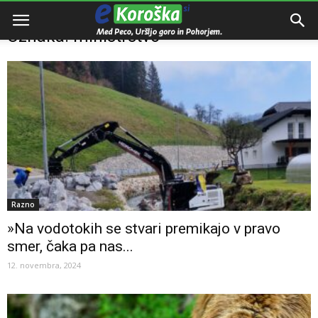
Domov
Oznake
Ministrstvo
Oznaka: ministrstvo
Razno
»Na vodotokih se stvari premikajo v pravo
smer, čaka pa nas...
12. novembra, 2024