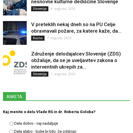
nesnovne kulturne dediščine Slovenije
8. avgusta, 2026
Slovenija
V preteklih nekaj dneh so na PU Celje
obravnavali požare, za katere kaže, da...
7. avgusta, 2026
Razno
Združenje delodajalcev Slovenije (ZDS)
obžaluje, da se je uveljavitev zakona o
interventnih ukrepih za...
7. avgusta, 2026
Slovenija
ANKETA
Kaj menite o delu Vlade RS in dr. Roberta Goloba?
Dela dobro - naj nadaljuje
Dela slabo - bolje bi bilo, če odstopi