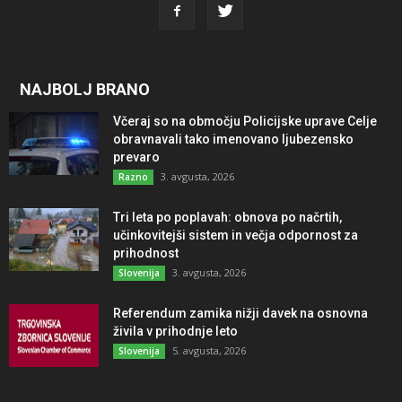
NAJBOLJ BRANO
Včeraj so na območju Policijske uprave Celje
obravnavali tako imenovano ljubezensko
prevaro
3. avgusta, 2026
Razno
Tri leta po poplavah: obnova po načrtih,
učinkovitejši sistem in večja odpornost za
prihodnost
3. avgusta, 2026
Slovenija
Referendum zamika nižji davek na osnovna
živila v prihodnje leto
5. avgusta, 2026
Slovenija