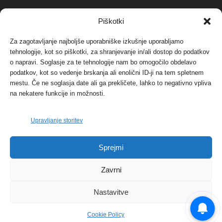
NAJBOLJ KOMENTIRANO
Piškotki
Za zagotavljanje najboljše uporabniške izkušnje uporabljamo
Protest proti vetrnim elektrarnam na Ojstrici, v
tehnologije, kot so piškotki, za shranjevanje in/ali dostop do podatkov
svetu pa vedno bolj...
o napravi. Soglasje za te tehnologije nam bo omogočilo obdelavo
12. maja, 2017
Dogodki
podatkov, kot so vedenje brskanja ali enolični ID-ji na tem spletnem
mestu. Če ne soglasja date ali ga prekličete, lahko to negativno vpliva
Tožilstvo v Celovcu v korist elektrarnam
na nekatere funkcije in možnosti.
Verbund
29. januarja, 2018
Dogodki
Upravljanje storitev
FOTO: Razstava cvetličarskega mojstra Andreja
Sprejmi
Rusa
27. novembra, 2017
Dogodki
Zavrni
Nastavitve
Cookie Policy
© 2026 | eKoroška.si