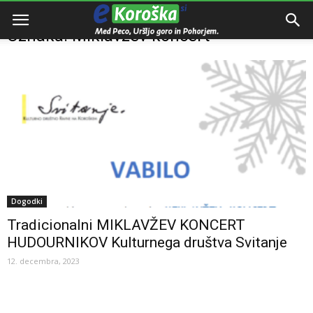
Domov
Oznake
Miklavžev koncert
Oznaka: Miklavžev koncert
Dogodki
Tradicionalni MIKLAVŽEV KONCERT
HUDOURNIKOV Kulturnega društva Svitanje
12. decembra, 2023